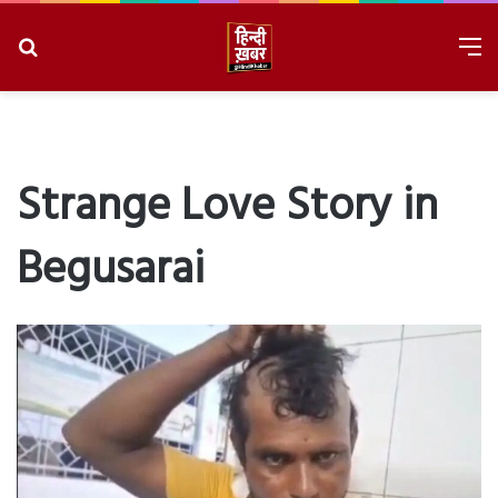
Search
M
for
8/6/2026, 3:36:13 AM
Strange Love Story in
Begusarai