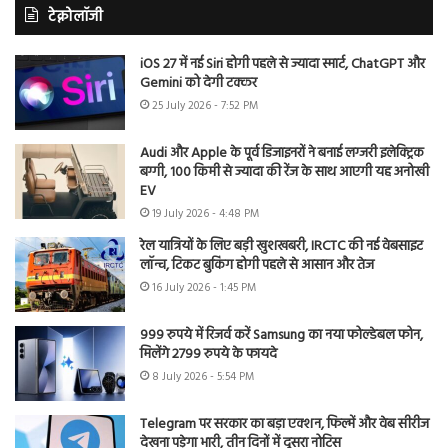
टेक्नोलॉजी
iOS 27 में नई Siri होगी पहले से ज्यादा स्मार्ट, ChatGPT और
Gemini को देगी टक्कर
25 July 2026 - 7:52 PM
Audi और Apple के पूर्व डिजाइनरों ने बनाई लग्जरी इलेक्ट्रिक
बग्गी, 100 किमी से ज्यादा की रेंज के साथ आएगी यह अनोखी
EV
19 July 2026 - 4:48 PM
रेल यात्रियों के लिए बड़ी खुशखबरी, IRCTC की नई वेबसाइट
लॉन्च, टिकट बुकिंग होगी पहले से आसान और तेज
16 July 2026 - 1:45 PM
999 रुपये में रिजर्व करें Samsung का नया फोल्डेबल फोन,
मिलेंगे 2799 रुपये के फायदे
8 July 2026 - 5:54 PM
Telegram पर सरकार का बड़ा एक्शन, फिल्में और वेब सीरीज
देखना पड़ेगा भारी, तीन दिनों में दूसरा नोटिस