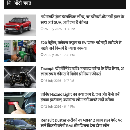
ऑटो जगत
नई मारुति ब्रेजा फेसलिफ्ट लॉन्च, नए फीचर्स और टर्बो इंजन के
साथ आई SUV, जानें क्या है कीमत
26 July 2026 - 3:56 PM
E20 पेट्रोल, फ्लेक्स फ्यूल या EV कार? नई गाड़ी खरीदने से
पहले जानें किसमें है ज्यादा फायदा
23 July 2026 - 7:41 PM
Triumph की लिमिटेड एडिशन बाइक लॉन्च के लिए तैयार, 21
लाख रुपये कीमत में मिलेंगे प्रीमियम फीचर्स
16 July 2026 - 3:17 PM
जानिए Hazard Light का क्या काम है, कब और कैसे करें
इसका इस्तेमाल, ज्यादातर लोग नहीं जानते सही तरीका
12 July 2026 - 6:14 PM
Renault Duster खरीदने का प्लान? 2 लाख डाउन पेमेंट पर
जानें कितनी बनेगी EMI और कितना देना होगा लोन