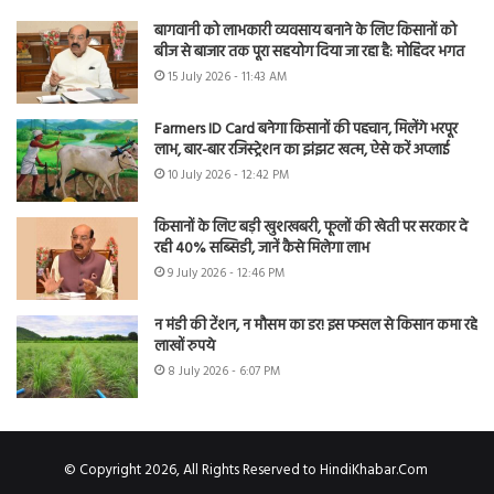
बागवानी को लाभकारी व्यवसाय बनाने के लिए किसानों को
बीज से बाजार तक पूरा सहयोग दिया जा रहा है: मोहिंदर भगत
15 July 2026 - 11:43 AM
Farmers ID Card बनेगा किसानों की पहचान, मिलेंगे भरपूर
लाभ, बार-बार रजिस्ट्रेशन का झंझट खत्म, ऐसे करें अप्लाई
10 July 2026 - 12:42 PM
किसानों के लिए बड़ी खुशखबरी, फूलों की खेती पर सरकार दे
रही 40% सब्सिडी, जानें कैसे मिलेगा लाभ
9 July 2026 - 12:46 PM
न मंडी की टेंशन, न मौसम का डर! इस फसल से किसान कमा रहे
लाखों रुपये
8 July 2026 - 6:07 PM
© Copyright 2026, All Rights Reserved to HindiKhabar.Com