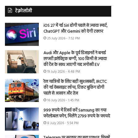
टेक्नोलॉजी
iOS 27 में नई Siri होगी पहले से ज्यादा स्मार्ट,
ChatGPT और Gemini को देगी टक्कर
25 July 2026 - 7:52 PM
Audi और Apple के पूर्व डिजाइनरों ने बनाई
लग्जरी इलेक्ट्रिक बग्गी, 100 किमी से ज्यादा
की रेंज के साथ आएगी यह अनोखी EV
19 July 2026 - 4:48 PM
रेल यात्रियों के लिए बड़ी खुशखबरी, IRCTC
की नई वेबसाइट लॉन्च, टिकट बुकिंग होगी
पहले से आसान और तेज
16 July 2026 - 1:45 PM
999 रुपये में रिजर्व करें Samsung का नया
फोल्डेबल फोन, मिलेंगे 2799 रुपये के फायदे
8 July 2026 - 5:54 PM
Telegram पर सरकार का बड़ा एक्शन, फिल्में