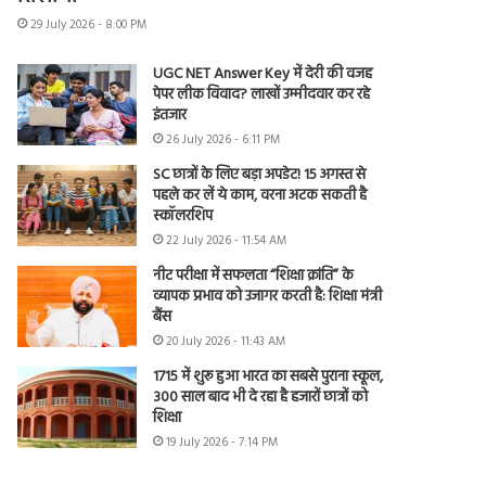
29 July 2026 - 8:00 PM
UGC NET Answer Key में देरी की वजह
पेपर लीक विवाद? लाखों उम्मीदवार कर रहे
इंतजार
26 July 2026 - 6:11 PM
SC छात्रों के लिए बड़ा अपडेट! 15 अगस्त से
पहले कर लें ये काम, वरना अटक सकती है
स्कॉलरशिप
22 July 2026 - 11:54 AM
नीट परीक्षा में सफलता “शिक्षा क्रांति” के
व्यापक प्रभाव को उजागर करती है: शिक्षा मंत्री
बैंस
20 July 2026 - 11:43 AM
1715 में शुरू हुआ भारत का सबसे पुराना स्कूल,
300 साल बाद भी दे रहा है हजारों छात्रों को
शिक्षा
19 July 2026 - 7:14 PM