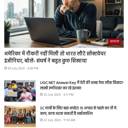
वायरल
अमेरिका में नौकरी नहीं मिली तो भारत लौटे सॉफ्टवेयर
इंजीनियर, बोले- संघर्ष ने बहुत कुछ सिखाया
29 July 2026 - 8:00 PM
UGC NET Answer Key में देरी की वजह पेपर लीक विवाद?
लाखों उम्मीदवार कर रहे इंतजार
26 July 2026 - 6:11 PM
SC छात्रों के लिए बड़ा अपडेट! 15 अगस्त से पहले कर लें ये
काम, वरना अटक सकती है स्कॉलरशिप
22 July 2026 - 11:54 AM