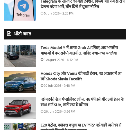
Telegram पर सरकार का बड़ा एक्शन, फिल्में और वेब सीरीज
देखना पड़ेगा भारी, तीन दिनों में दूसरा नोटिस
5 July 2026 - 2:25 PM
ऑटो जगत
Tesla Model Y में आया Grok AI फीचर, अब भारतीय
भाषाओं में कर सकेंगे बातचीत, जानिए क्या-क्या बदलेगा
1 August 2026 - 6:42 PM
Honda City और Verna की बढ़ी टेंशन, नए अवतार में आ
रही Skoda Slavia Facelift
30 July 2026 - 7:48 PM
नई मारुति ब्रेजा फेसलिफ्ट लॉन्च, नए फीचर्स और टर्बो इंजन के
साथ आई SUV, जानें क्या है कीमत
26 July 2026 - 3:56 PM
E20 पेट्रोल, फ्लेक्स फ्यूल या EV कार? नई गाड़ी खरीदने से