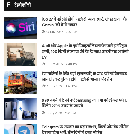
टेक्नोलॉजी
iOS 27 में नई Siri होगी पहले से ज्यादा स्मार्ट, ChatGPT और
Gemini को देगी टक्कर
25 July 2026 - 7:52 PM
Audi और Apple के पूर्व डिजाइनरों ने बनाई लग्जरी इलेक्ट्रिक
बग्गी, 100 किमी से ज्यादा की रेंज के साथ आएगी यह अनोखी
EV
19 July 2026 - 4:48 PM
रेल यात्रियों के लिए बड़ी खुशखबरी, IRCTC की नई वेबसाइट
लॉन्च, टिकट बुकिंग होगी पहले से आसान और तेज
16 July 2026 - 1:45 PM
999 रुपये में रिजर्व करें Samsung का नया फोल्डेबल फोन,
मिलेंगे 2799 रुपये के फायदे
8 July 2026 - 5:54 PM
Telegram पर सरकार का बड़ा एक्शन, फिल्में और वेब सीरीज
देखना पड़ेगा भारी, तीन दिनों में दूसरा नोटिस