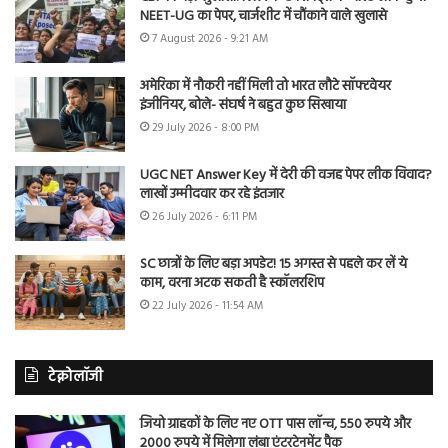
NEET-UG का पेपर, चार्जशीट में चौंकाने वाले खुलासे
7 August 2026 - 9:21 AM
अमेरिका में नौकरी नहीं मिली तो भारत लौटे सॉफ्टवेयर
इंजीनियर, बोले- संघर्ष ने बहुत कुछ सिखाया
29 July 2026 - 8:00 PM
UGC NET Answer Key में देरी की वजह पेपर लीक विवाद?
लाखों उम्मीदवार कर रहे इंतजार
26 July 2026 - 6:11 PM
SC छात्रों के लिए बड़ा अपडेट! 15 अगस्त से पहले कर लें ये
काम, वरना अटक सकती है स्कॉलरशिप
22 July 2026 - 11:54 AM
टेक्नोलॉजी
जियो ग्राहकों के लिए नए OTT पास लॉन्च, 550 रुपये और
2000 रुपये में मिलेगा लंबा एंटरटेनमेंट पैक