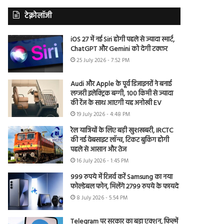
टेक्नोलॉजी
iOS 27 में नई Siri होगी पहले से ज्यादा स्मार्ट,
ChatGPT और Gemini को देगी टक्कर
25 July 2026 - 7:52 PM
Audi और Apple के पूर्व डिजाइनरों ने बनाई
लग्जरी इलेक्ट्रिक बग्गी, 100 किमी से ज्यादा
की रेंज के साथ आएगी यह अनोखी EV
19 July 2026 - 4:48 PM
रेल यात्रियों के लिए बड़ी खुशखबरी, IRCTC
की नई वेबसाइट लॉन्च, टिकट बुकिंग होगी
पहले से आसान और तेज
16 July 2026 - 1:45 PM
999 रुपये में रिजर्व करें Samsung का नया
फोल्डेबल फोन, मिलेंगे 2799 रुपये के फायदे
8 July 2026 - 5:54 PM
Telegram पर सरकार का बड़ा एक्शन, फिल्में