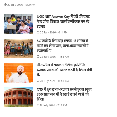
29 July 2026 - 8:00 PM
UGC NET Answer Key में देरी की वजह
पेपर लीक विवाद? लाखों उम्मीदवार कर रहे
इंतजार
26 July 2026 - 6:11 PM
SC छात्रों के लिए बड़ा अपडेट! 15 अगस्त से
पहले कर लें ये काम, वरना अटक सकती है
स्कॉलरशिप
22 July 2026 - 11:54 AM
नीट परीक्षा में सफलता “शिक्षा क्रांति” के
व्यापक प्रभाव को उजागर करती है: शिक्षा मंत्री
बैंस
20 July 2026 - 11:43 AM
1715 में शुरू हुआ भारत का सबसे पुराना स्कूल,
300 साल बाद भी दे रहा है हजारों छात्रों को
शिक्षा
19 July 2026 - 7:14 PM