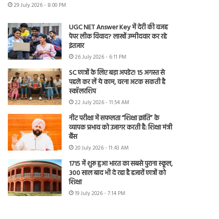
29 July 2026 - 8:00 PM
UGC NET Answer Key में देरी की वजह
पेपर लीक विवाद? लाखों उम्मीदवार कर रहे
इंतजार
26 July 2026 - 6:11 PM
SC छात्रों के लिए बड़ा अपडेट! 15 अगस्त से
पहले कर लें ये काम, वरना अटक सकती है
स्कॉलरशिप
22 July 2026 - 11:54 AM
नीट परीक्षा में सफलता “शिक्षा क्रांति” के
व्यापक प्रभाव को उजागर करती है: शिक्षा मंत्री
बैंस
20 July 2026 - 11:43 AM
1715 में शुरू हुआ भारत का सबसे पुराना स्कूल,
300 साल बाद भी दे रहा है हजारों छात्रों को
शिक्षा
19 July 2026 - 7:14 PM