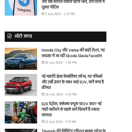
और वेब सीरीज देखना पड़ेगा भारी, तीन दिनों में
दूसरा नोटिस
5 July 2026 - 2:25 PM
ऑटो जगत
Honda City और Verna की बढ़ी टेंशन, नए
अवतार में आ रही Skoda Slavia Facelift
30 July 2026 - 7:48 PM
नई मारुति ब्रेजा फेसलिफ्ट लॉन्च, नए फीचर्स
और टर्बो इंजन के साथ आई SUV, जानें क्या है
कीमत
26 July 2026 - 3:56 PM
E20 पेट्रोल, फ्लेक्स फ्यूल या EV कार? नई
गाड़ी खरीदने से पहले जानें किसमें है ज्यादा
फायदा
23 July 2026 - 7:41 PM
Triumph की लिमिटेड एडिशन बाइक लॉन्च के