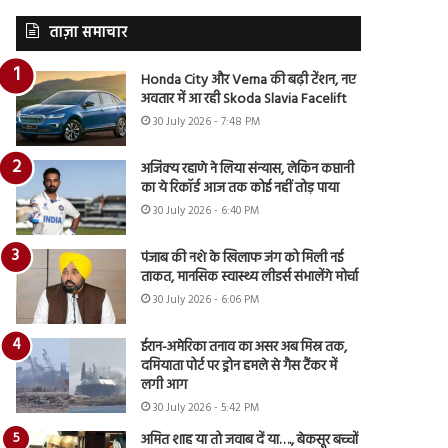
ताज़ा समाचार
Honda City और Verna की बढ़ी टेंशन, नए
अवतार में आ रही Skoda Slavia Facelift
30 July 2026 - 7:48 PM
अजिंक्य रहाणे ने लिया संन्यास, लेकिन कप्तानी
का ये रिकॉर्ड आज तक कोई नहीं तोड़ पाया
30 July 2026 - 6:40 PM
पंजाब की नशे के खिलाफ जंग को मिली नई
ताकत, मानसिक स्वास्थ्य लीडर्स संभालेंगे मोर्चा
30 July 2026 - 6:06 PM
ईरान-अमेरिका तनाव का असर अब मिस्र तक,
दमियाता पोर्ट पर ड्रोन हमले से गैस टैंकर में
लगी आग
30 July 2026 - 5:42 PM
अमित शाह या तो जवाब दें या…., बेकसूर बच्चों