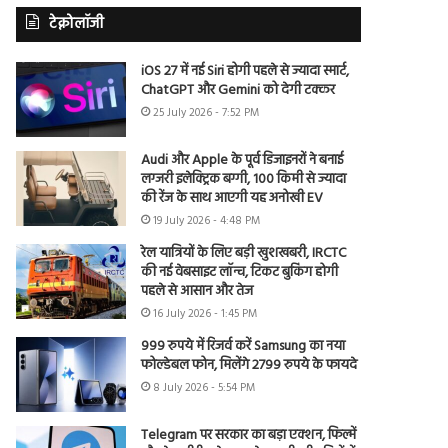
टेक्नोलॉजी
iOS 27 में नई Siri होगी पहले से ज्यादा स्मार्ट,
ChatGPT और Gemini को देगी टक्कर
25 July 2026 - 7:52 PM
Audi और Apple के पूर्व डिजाइनरों ने बनाई
लग्जरी इलेक्ट्रिक बग्गी, 100 किमी से ज्यादा
की रेंज के साथ आएगी यह अनोखी EV
19 July 2026 - 4:48 PM
रेल यात्रियों के लिए बड़ी खुशखबरी, IRCTC
की नई वेबसाइट लॉन्च, टिकट बुकिंग होगी
पहले से आसान और तेज
16 July 2026 - 1:45 PM
999 रुपये में रिजर्व करें Samsung का नया
फोल्डेबल फोन, मिलेंगे 2799 रुपये के फायदे
8 July 2026 - 5:54 PM
Telegram पर सरकार का बड़ा एक्शन, फिल्में