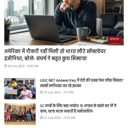
वायरल
अमेरिका में नौकरी नहीं मिली तो भारत लौटे सॉफ्टवेयर
इंजीनियर, बोले- संघर्ष ने बहुत कुछ सिखाया
29 July 2026 - 8:00 PM
UGC NET Answer Key में देरी की वजह पेपर लीक विवाद?
लाखों उम्मीदवार कर रहे इंतजार
26 July 2026 - 6:11 PM
SC छात्रों के लिए बड़ा अपडेट! 15 अगस्त से पहले कर लें ये
काम, वरना अटक सकती है स्कॉलरशिप
22 July 2026 - 11:54 AM