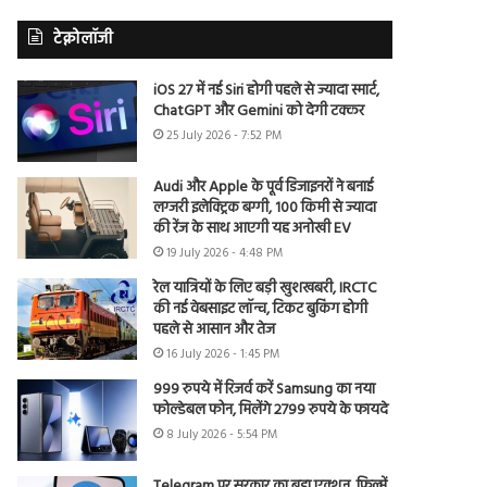
टेक्नोलॉजी
iOS 27 में नई Siri होगी पहले से ज्यादा स्मार्ट,
ChatGPT और Gemini को देगी टक्कर
25 July 2026 - 7:52 PM
Audi और Apple के पूर्व डिजाइनरों ने बनाई
लग्जरी इलेक्ट्रिक बग्गी, 100 किमी से ज्यादा
की रेंज के साथ आएगी यह अनोखी EV
19 July 2026 - 4:48 PM
रेल यात्रियों के लिए बड़ी खुशखबरी, IRCTC
की नई वेबसाइट लॉन्च, टिकट बुकिंग होगी
पहले से आसान और तेज
16 July 2026 - 1:45 PM
999 रुपये में रिजर्व करें Samsung का नया
फोल्डेबल फोन, मिलेंगे 2799 रुपये के फायदे
8 July 2026 - 5:54 PM
Telegram पर सरकार का बड़ा एक्शन, फिल्में