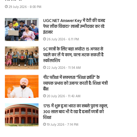
29 July 2026 - 8:00 PM
UGC NET Answer Key में देरी की वजह
पेपर लीक विवाद? लाखों उम्मीदवार कर रहे
इंतजार
26 July 2026 - 6:11 PM
SC छात्रों के लिए बड़ा अपडेट! 15 अगस्त से
पहले कर लें ये काम, वरना अटक सकती है
स्कॉलरशिप
22 July 2026 - 11:54 AM
नीट परीक्षा में सफलता “शिक्षा क्रांति” के
व्यापक प्रभाव को उजागर करती है: शिक्षा मंत्री
बैंस
20 July 2026 - 11:43 AM
1715 में शुरू हुआ भारत का सबसे पुराना स्कूल,
300 साल बाद भी दे रहा है हजारों छात्रों को
शिक्षा
19 July 2026 - 7:14 PM