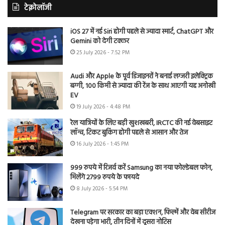
टेक्नोलॉजी
iOS 27 में नई Siri होगी पहले से ज्यादा स्मार्ट, ChatGPT और
Gemini को देगी टक्कर
25 July 2026 - 7:52 PM
Audi और Apple के पूर्व डिजाइनरों ने बनाई लग्जरी इलेक्ट्रिक
बग्गी, 100 किमी से ज्यादा की रेंज के साथ आएगी यह अनोखी
EV
19 July 2026 - 4:48 PM
रेल यात्रियों के लिए बड़ी खुशखबरी, IRCTC की नई वेबसाइट
लॉन्च, टिकट बुकिंग होगी पहले से आसान और तेज
16 July 2026 - 1:45 PM
999 रुपये में रिजर्व करें Samsung का नया फोल्डेबल फोन,
मिलेंगे 2799 रुपये के फायदे
8 July 2026 - 5:54 PM
Telegram पर सरकार का बड़ा एक्शन, फिल्में और वेब सीरीज
देखना पड़ेगा भारी, तीन दिनों में दूसरा नोटिस