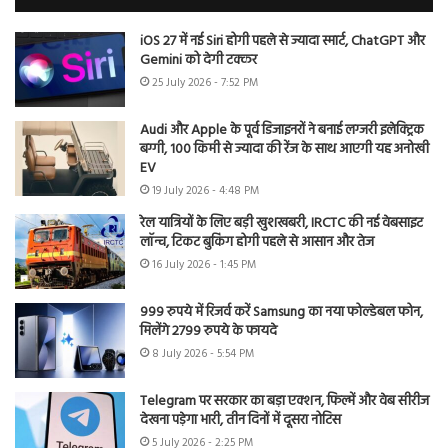
iOS 27 में नई Siri होगी पहले से ज्यादा स्मार्ट, ChatGPT और
Gemini को देगी टक्कर
25 July 2026 - 7:52 PM
Audi और Apple के पूर्व डिजाइनरों ने बनाई लग्जरी इलेक्ट्रिक
बग्गी, 100 किमी से ज्यादा की रेंज के साथ आएगी यह अनोखी
EV
19 July 2026 - 4:48 PM
रेल यात्रियों के लिए बड़ी खुशखबरी, IRCTC की नई वेबसाइट
लॉन्च, टिकट बुकिंग होगी पहले से आसान और तेज
16 July 2026 - 1:45 PM
999 रुपये में रिजर्व करें Samsung का नया फोल्डेबल फोन,
मिलेंगे 2799 रुपये के फायदे
8 July 2026 - 5:54 PM
Telegram पर सरकार का बड़ा एक्शन, फिल्में और वेब सीरीज
देखना पड़ेगा भारी, तीन दिनों में दूसरा नोटिस
5 July 2026 - 2:25 PM