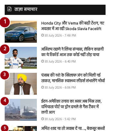
ताज़ा समाचार
Honda City और Verna की बढ़ी टेंशन, नए
अवतार में आ रही Skoda Slavia Facelift
30 July 2026 - 7:48 PM
अजिंक्य रहाणे ने लिया संन्यास, लेकिन कप्तानी
का ये रिकॉर्ड आज तक कोई नहीं तोड़ पाया
30 July 2026 - 6:40 PM
पंजाब की नशे के खिलाफ जंग को मिली नई
ताकत, मानसिक स्वास्थ्य लीडर्स संभालेंगे मोर्चा
30 July 2026 - 6:06 PM
ईरान-अमेरिका तनाव का असर अब मिस्र तक,
दमियाता पोर्ट पर ड्रोन हमले से गैस टैंकर में
लगी आग
30 July 2026 - 5:42 PM
अमित शाह या तो जवाब दें या…., बेकसूर बच्चों