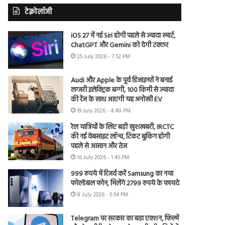
टेक्नोलॉजी
iOS 27 में नई Siri होगी पहले से ज्यादा स्मार्ट,
ChatGPT और Gemini को देगी टक्कर
25 July 2026 - 7:52 PM
Audi और Apple के पूर्व डिजाइनरों ने बनाई
लग्जरी इलेक्ट्रिक बग्गी, 100 किमी से ज्यादा
की रेंज के साथ आएगी यह अनोखी EV
19 July 2026 - 4:48 PM
रेल यात्रियों के लिए बड़ी खुशखबरी, IRCTC
की नई वेबसाइट लॉन्च, टिकट बुकिंग होगी
पहले से आसान और तेज
16 July 2026 - 1:45 PM
999 रुपये में रिजर्व करें Samsung का नया
फोल्डेबल फोन, मिलेंगे 2799 रुपये के फायदे
8 July 2026 - 5:54 PM
Telegram पर सरकार का बड़ा एक्शन, फिल्में