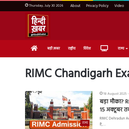
Thursday, July 30 2026
About
Privacy Policy
Video
Home
Live
बड़ी ख़बर
राष्ट्रीय
विदेश
राज्य
TV
RIMC Chandigarh Ex
18 August 2025 -
बड़ा मौका? R
15 अक्टूबर त
RIMC Dehradun Admi
राज्य
हैं,…