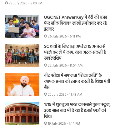
29 July 2026 - 8:00 PM
UGC NET Answer Key में देरी की वजह
पेपर लीक विवाद? लाखों उम्मीदवार कर रहे
इंतजार
26 July 2026 - 6:11 PM
SC छात्रों के लिए बड़ा अपडेट! 15 अगस्त से
पहले कर लें ये काम, वरना अटक सकती है
स्कॉलरशिप
22 July 2026 - 11:54 AM
नीट परीक्षा में सफलता “शिक्षा क्रांति” के
व्यापक प्रभाव को उजागर करती है: शिक्षा मंत्री
बैंस
20 July 2026 - 11:43 AM
1715 में शुरू हुआ भारत का सबसे पुराना स्कूल,
300 साल बाद भी दे रहा है हजारों छात्रों को
शिक्षा
19 July 2026 - 7:14 PM