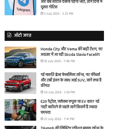
और वेब सीरीज देखना पड़ेगा भारी, तीन दिनों में
दूसरा नोटिस
5 July 2026 - 2:25 PM
ऑटो जगत
Honda City और Verna की बढ़ी टेंशन, नए
अवतार में आ रही Skoda Slavia Facelift
30 July 2026 - 7:48 PM
नई मारुति ब्रेजा फेसलिफ्ट लॉन्च, नए फीचर्स
और टर्बो इंजन के साथ आई SUV, जानें क्या है
कीमत
26 July 2026 - 3:56 PM
E20 पेट्रोल, फ्लेक्स फ्यूल या EV कार? नई
गाड़ी खरीदने से पहले जानें किसमें है ज्यादा
फायदा
23 July 2026 - 7:41 PM
Triumph की लिमिटेड एडिशन बाइक लॉन्च के