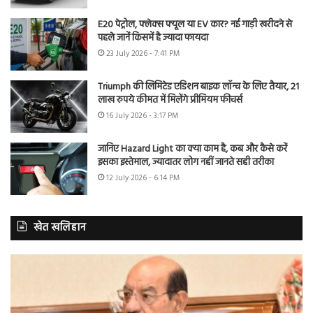
E20 पेट्रोल, फ्लेक्स फ्यूल या EV कार? नई गाड़ी खरीदने से
पहले जानें किसमें है ज्यादा फायदा
23 July 2026 - 7:41 PM
Triumph की लिमिटेड एडिशन बाइक लॉन्च के लिए तैयार, 21
लाख रुपये कीमत में मिलेंगे प्रीमियम फीचर्स
16 July 2026 - 3:17 PM
जानिए Hazard Light का क्या काम है, कब और कैसे करें
इसका इस्तेमाल, ज्यादातर लोग नहीं जानते सही तरीका
12 July 2026 - 6:14 PM
खेत खलिहान