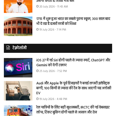
उजागर करती है: शिक्षा मंत्री बैंस
20 July 2026 - 11:43 AM
1715 में शुरू हुआ भारत का सबसे पुराना स्कूल, 300 साल बाद
भी दे रहा है हजारों छात्रों को शिक्षा
19 July 2026 - 7:14 PM
टेक्नोलॉजी
iOS 27 में नई Siri होगी पहले से ज्यादा स्मार्ट, ChatGPT और
Gemini को देगी टक्कर
25 July 2026 - 7:52 PM
Audi और Apple के पूर्व डिजाइनरों ने बनाई लग्जरी इलेक्ट्रिक
बग्गी, 100 किमी से ज्यादा की रेंज के साथ आएगी यह अनोखी
EV
19 July 2026 - 4:48 PM
रेल यात्रियों के लिए बड़ी खुशखबरी, IRCTC की नई वेबसाइट
लॉन्च, टिकट बुकिंग होगी पहले से आसान और तेज