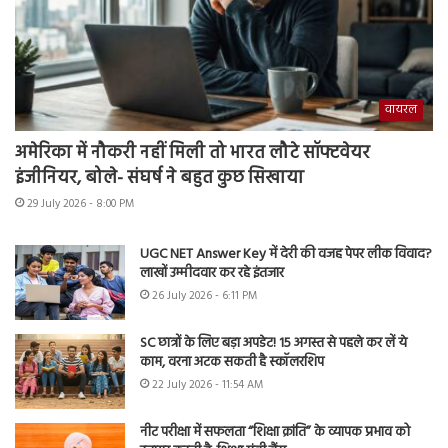
वायरल
अमेरिका में नौकरी नहीं मिली तो भारत लौटे सॉफ्टवेयर
इंजीनियर, बोले- संघर्ष ने बहुत कुछ सिखाया
29 July 2026 - 8:00 PM
UGC NET Answer Key में देरी की वजह पेपर लीक विवाद?
लाखों उम्मीदवार कर रहे इंतजार
26 July 2026 - 6:11 PM
SC छात्रों के लिए बड़ा अपडेट! 15 अगस्त से पहले कर लें ये
काम, वरना अटक सकती है स्कॉलरशिप
22 July 2026 - 11:54 AM
नीट परीक्षा में सफलता “शिक्षा क्रांति” के व्यापक प्रभाव को