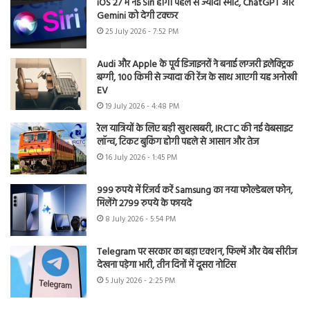
iOS 27 में नई Siri होगी पहले से ज्यादा स्मार्ट, ChatGPT और
Gemini को देगी टक्कर
25 July 2026 - 7:52 PM
Audi और Apple के पूर्व डिजाइनरों ने बनाई लग्जरी इलेक्ट्रिक
बग्गी, 100 किमी से ज्यादा की रेंज के साथ आएगी यह अनोखी
EV
19 July 2026 - 4:48 PM
रेल यात्रियों के लिए बड़ी खुशखबरी, IRCTC की नई वेबसाइट
लॉन्च, टिकट बुकिंग होगी पहले से आसान और तेज
16 July 2026 - 1:45 PM
999 रुपये में रिजर्व करें Samsung का नया फोल्डेबल फोन,
मिलेंगे 2799 रुपये के फायदे
8 July 2026 - 5:54 PM
Telegram पर सरकार का बड़ा एक्शन, फिल्में और वेब सीरीज
देखना पड़ेगा भारी, तीन दिनों में दूसरा नोटिस
5 July 2026 - 2:25 PM