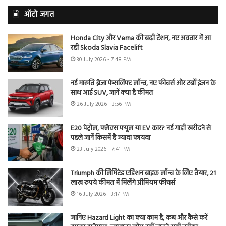
ऑटो जगत
Honda City और Verna की बढ़ी टेंशन, नए अवतार में आ
रही Skoda Slavia Facelift
30 July 2026 - 7:48 PM
नई मारुति ब्रेजा फेसलिफ्ट लॉन्च, नए फीचर्स और टर्बो इंजन के
साथ आई SUV, जानें क्या है कीमत
26 July 2026 - 3:56 PM
E20 पेट्रोल, फ्लेक्स फ्यूल या EV कार? नई गाड़ी खरीदने से
पहले जानें किसमें है ज्यादा फायदा
23 July 2026 - 7:41 PM
Triumph की लिमिटेड एडिशन बाइक लॉन्च के लिए तैयार, 21
लाख रुपये कीमत में मिलेंगे प्रीमियम फीचर्स
16 July 2026 - 3:17 PM
जानिए Hazard Light का क्या काम है, कब और कैसे करें