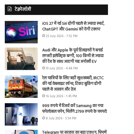
टेक्नोलॉजी
iOS 27 में नई Siri होगी पहले से ज्यादा स्मार्ट,
ChatGPT और Gemini को देगी टक्कर
25 July 2026 - 7:52 PM
Audi और Apple के पूर्व डिजाइनरों ने बनाई
लग्जरी इलेक्ट्रिक बग्गी, 100 किमी से ज्यादा
की रेंज के साथ आएगी यह अनोखी EV
19 July 2026 - 4:48 PM
रेल यात्रियों के लिए बड़ी खुशखबरी, IRCTC
की नई वेबसाइट लॉन्च, टिकट बुकिंग होगी
पहले से आसान और तेज
16 July 2026 - 1:45 PM
999 रुपये में रिजर्व करें Samsung का नया
फोल्डेबल फोन, मिलेंगे 2799 रुपये के फायदे
8 July 2026 - 5:54 PM
Telegram पर सरकार का बड़ा एक्शन, फिल्में