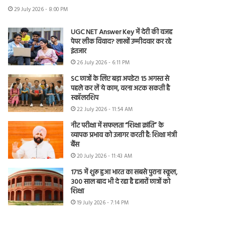
29 July 2026 - 8:00 PM
UGC NET Answer Key में देरी की वजह
पेपर लीक विवाद? लाखों उम्मीदवार कर रहे
इंतजार
26 July 2026 - 6:11 PM
SC छात्रों के लिए बड़ा अपडेट! 15 अगस्त से
पहले कर लें ये काम, वरना अटक सकती है
स्कॉलरशिप
22 July 2026 - 11:54 AM
नीट परीक्षा में सफलता “शिक्षा क्रांति” के
व्यापक प्रभाव को उजागर करती है: शिक्षा मंत्री
बैंस
20 July 2026 - 11:43 AM
1715 में शुरू हुआ भारत का सबसे पुराना स्कूल,
300 साल बाद भी दे रहा है हजारों छात्रों को
शिक्षा
19 July 2026 - 7:14 PM