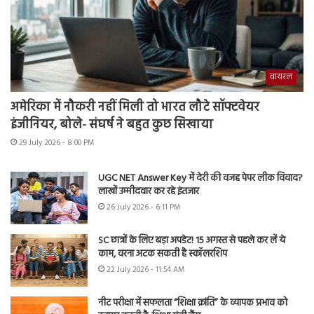
वायरल
अमेरिका में नौकरी नहीं मिली तो भारत लौटे सॉफ्टवेयर
इंजीनियर, बोले- संघर्ष ने बहुत कुछ सिखाया
29 July 2026 - 8:00 PM
UGC NET Answer Key में देरी की वजह पेपर लीक विवाद?
लाखों उम्मीदवार कर रहे इंतजार
26 July 2026 - 6:11 PM
SC छात्रों के लिए बड़ा अपडेट! 15 अगस्त से पहले कर लें ये
काम, वरना अटक सकती है स्कॉलरशिप
22 July 2026 - 11:54 AM
नीट परीक्षा में सफलता “शिक्षा क्रांति” के व्यापक प्रभाव को