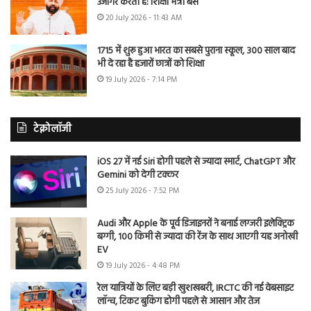
उजागर करती है: शिक्षा मंत्री बैंस
20 July 2026 - 11:43 AM
1715 में शुरू हुआ भारत का सबसे पुराना स्कूल, 300 साल बाद
भी दे रहा है हजारों छात्रों को शिक्षा
19 July 2026 - 7:14 PM
टेक्नोलॉजी
iOS 27 में नई Siri होगी पहले से ज्यादा स्मार्ट, ChatGPT और
Gemini को देगी टक्कर
25 July 2026 - 7:52 PM
Audi और Apple के पूर्व डिजाइनरों ने बनाई लग्जरी इलेक्ट्रिक
बग्गी, 100 किमी से ज्यादा की रेंज के साथ आएगी यह अनोखी
EV
19 July 2026 - 4:48 PM
रेल यात्रियों के लिए बड़ी खुशखबरी, IRCTC की नई वेबसाइट
लॉन्च, टिकट बुकिंग होगी पहले से आसान और तेज