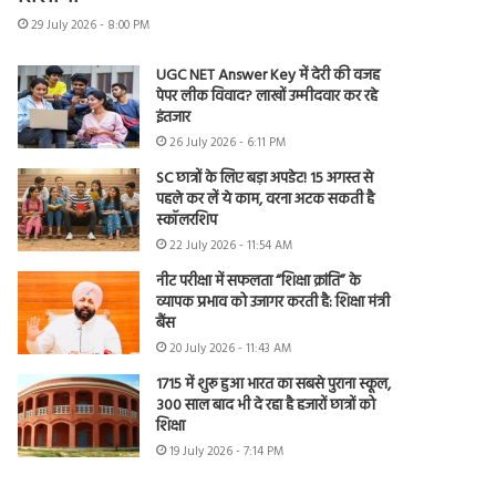
29 July 2026 - 8:00 PM
UGC NET Answer Key में देरी की वजह
पेपर लीक विवाद? लाखों उम्मीदवार कर रहे
इंतजार
26 July 2026 - 6:11 PM
SC छात्रों के लिए बड़ा अपडेट! 15 अगस्त से
पहले कर लें ये काम, वरना अटक सकती है
स्कॉलरशिप
22 July 2026 - 11:54 AM
नीट परीक्षा में सफलता “शिक्षा क्रांति” के
व्यापक प्रभाव को उजागर करती है: शिक्षा मंत्री
बैंस
20 July 2026 - 11:43 AM
1715 में शुरू हुआ भारत का सबसे पुराना स्कूल,
300 साल बाद भी दे रहा है हजारों छात्रों को
शिक्षा
19 July 2026 - 7:14 PM