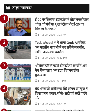
ताज़ा समाचार
ई-20 के खिलाफ टाउनहॉल में बोले केजरीवाल,
‘‘देश को पंपों पर शुद्ध पेट्रोल और ई-20 का
विकल्प दे सरकार
1 August 2026 - 7:35 PM
Tesla Model Y में आया Grok AI फीचर,
अब भारतीय भाषाओं में कर सकेंगे बातचीत,
जानिए क्या-क्या बदलेगा
1 August 2026 - 6:42 PM
श्रीलंका दौरे से पहले टीम इंडिया के वॉर्म-अप
मैच में बदलाव, अब इतने दिन का होगा
मुकाबला
1 August 2026 - 6:11 PM
वंदे भारत की तारीफ पर घिरे सोनम वांगचुक ने
दिया करारा जवाब, बोले- सही को सही कहेंगे
और…
1 August 2026 - 5:57 PM