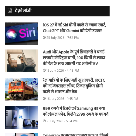
टेक्नोलॉजी
iOS 27 में नई Siri होगी पहले से ज्यादा स्मार्ट,
ChatGPT और Gemini को देगी टक्कर
25 July 2026 - 7:52 PM
Audi और Apple के पूर्व डिजाइनरों ने बनाई
लग्जरी इलेक्ट्रिक बग्गी, 100 किमी से ज्यादा
की रेंज के साथ आएगी यह अनोखी EV
19 July 2026 - 4:48 PM
रेल यात्रियों के लिए बड़ी खुशखबरी, IRCTC
की नई वेबसाइट लॉन्च, टिकट बुकिंग होगी
पहले से आसान और तेज
16 July 2026 - 1:45 PM
999 रुपये में रिजर्व करें Samsung का नया
फोल्डेबल फोन, मिलेंगे 2799 रुपये के फायदे
8 July 2026 - 5:54 PM
Telegram पर सरकार का बड़ा एक्शन, फिल्में