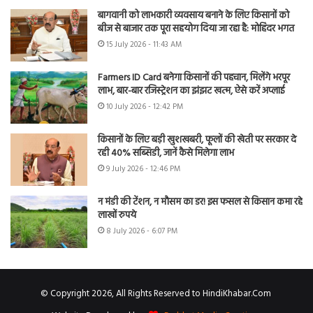
बागवानी को लाभकारी व्यवसाय बनाने के लिए किसानों को
बीज से बाजार तक पूरा सहयोग दिया जा रहा है: मोहिंदर भगत
15 July 2026 - 11:43 AM
Farmers ID Card बनेगा किसानों की पहचान, मिलेंगे भरपूर
लाभ, बार-बार रजिस्ट्रेशन का झंझट खत्म, ऐसे करें अप्लाई
10 July 2026 - 12:42 PM
किसानों के लिए बड़ी खुशखबरी, फूलों की खेती पर सरकार दे
रही 40% सब्सिडी, जानें कैसे मिलेगा लाभ
9 July 2026 - 12:46 PM
न मंडी की टेंशन, न मौसम का डर! इस फसल से किसान कमा रहे
लाखों रुपये
8 July 2026 - 6:07 PM
© Copyright 2026, All Rights Reserved to HindiKhabar.Com