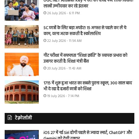
UGC NET Answer Key में देरी की वजह पेपर लीक विवाद?
लाखों उम्मीदवार कर रहे इंतजार
26 July 2026 - 6:11 PM
SC छात्रों के लिए बड़ा अपडेट! 15 अगस्त से पहले कर लें ये
काम, वरना अटक सकती है स्कॉलरशिप
22 July 2026 - 11:54 AM
नीट परीक्षा में सफलता “शिक्षा क्रांति” के व्यापक प्रभाव को
उजागर करती है: शिक्षा मंत्री बैंस
20 July 2026 - 11:43 AM
1715 में शुरू हुआ भारत का सबसे पुराना स्कूल, 300 साल बाद
भी दे रहा है हजारों छात्रों को शिक्षा
19 July 2026 - 7:14 PM
टेक्नोलॉजी
iOS 27 में नई Siri होगी पहले से ज्यादा स्मार्ट, ChatGPT और
Gemini को देगी टक्कर