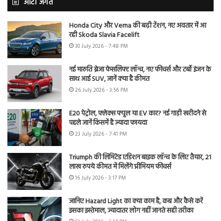
ऑटो जगत
Honda City और Verna की बढ़ी टेंशन, नए अवतार में आ
रही Skoda Slavia Facelift
30 July 2026 - 7:48 PM
नई मारुति ब्रेजा फेसलिफ्ट लॉन्च, नए फीचर्स और टर्बो इंजन के
साथ आई SUV, जानें क्या है कीमत
26 July 2026 - 3:56 PM
E20 पेट्रोल, फ्लेक्स फ्यूल या EV कार? नई गाड़ी खरीदने से
पहले जानें किसमें है ज्यादा फायदा
23 July 2026 - 7:41 PM
Triumph की लिमिटेड एडिशन बाइक लॉन्च के लिए तैयार, 21
लाख रुपये कीमत में मिलेंगे प्रीमियम फीचर्स
16 July 2026 - 3:17 PM
जानिए Hazard Light का क्या काम है, कब और कैसे करें
इसका इस्तेमाल, ज्यादातर लोग नहीं जानते सही तरीका