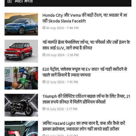
ऑटो जगत
Honda City और Verna की बढ़ी टेंशन, नए अवतार में आ
रही Skoda Slavia Facelift
30 July 2026 - 7:48 PM
नई मारुति ब्रेजा फेसलिफ्ट लॉन्च, नए फीचर्स और टर्बो इंजन के
साथ आई SUV, जानें क्या है कीमत
26 July 2026 - 3:56 PM
E20 पेट्रोल, फ्लेक्स फ्यूल या EV कार? नई गाड़ी खरीदने से
पहले जानें किसमें है ज्यादा फायदा
23 July 2026 - 7:41 PM
Triumph की लिमिटेड एडिशन बाइक लॉन्च के लिए तैयार, 21
लाख रुपये कीमत में मिलेंगे प्रीमियम फीचर्स
16 July 2026 - 3:17 PM
जानिए Hazard Light का क्या काम है, कब और कैसे करें
इसका इस्तेमाल, ज्यादातर लोग नहीं जानते सही तरीका