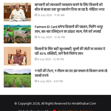
बागवानी को लाभकारी व्यवसाय बनाने के लिए किसानों को
बीज से बाजार तक पूरा सहयोग दिया जा रहा है: मोहिंदर भगत
15 July 2026 - 11:43 AM
Farmers ID Card बनेगा किसानों की पहचान, मिलेंगे भरपूर
लाभ, बार-बार रजिस्ट्रेशन का झंझट खत्म, ऐसे करें अप्लाई
10 July 2026 - 12:42 PM
किसानों के लिए बड़ी खुशखबरी, फूलों की खेती पर सरकार दे
रही 40% सब्सिडी, जानें कैसे मिलेगा लाभ
9 July 2026 - 12:46 PM
न मंडी की टेंशन, न मौसम का डर! इस फसल से किसान कमा रहे
लाखों रुपये
8 July 2026 - 6:07 PM
© Copyright 2026, All Rights Reserved to HindiKhabar.Com