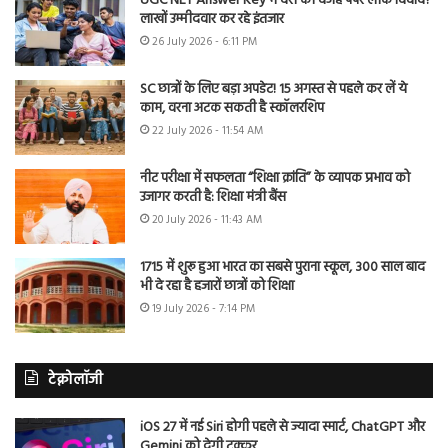
UGC NET Answer Key में देरी की वजह पेपर लीक विवाद?
लाखों उम्मीदवार कर रहे इंतजार
26 July 2026 - 6:11 PM
SC छात्रों के लिए बड़ा अपडेट! 15 अगस्त से पहले कर लें ये
काम, वरना अटक सकती है स्कॉलरशिप
22 July 2026 - 11:54 AM
नीट परीक्षा में सफलता “शिक्षा क्रांति” के व्यापक प्रभाव को
उजागर करती है: शिक्षा मंत्री बैंस
20 July 2026 - 11:43 AM
1715 में शुरू हुआ भारत का सबसे पुराना स्कूल, 300 साल बाद
भी दे रहा है हजारों छात्रों को शिक्षा
19 July 2026 - 7:14 PM
टेक्नोलॉजी
iOS 27 में नई Siri होगी पहले से ज्यादा स्मार्ट, ChatGPT और
Gemini को देगी टक्कर