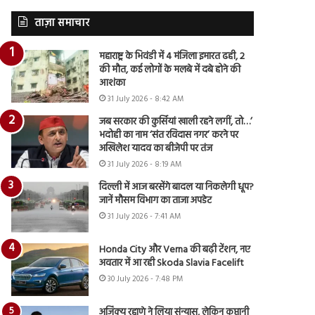
ताज़ा समाचार
महाराष्ट्र के भिवंडी में 4 मंजिला इमारत ढही, 2
की मौत, कई लोगों के मलबे में दबे होने की
आशंका
31 July 2026 - 8:42 AM
जब सरकार की कुर्सियां खाली रहने लगीं, तो…’
भदोही का नाम ‘संत रविदास नगर’ करने पर
अखिलेश यादव का बीजेपी पर तंज
31 July 2026 - 8:19 AM
दिल्ली में आज बरसेंगे बादल या निकलेगी धूप?
जानें मौसम विभाग का ताजा अपडेट
31 July 2026 - 7:41 AM
Honda City और Verna की बढ़ी टेंशन, नए
अवतार में आ रही Skoda Slavia Facelift
30 July 2026 - 7:48 PM
अजिंक्य रहाणे ने लिया संन्यास, लेकिन कप्तानी