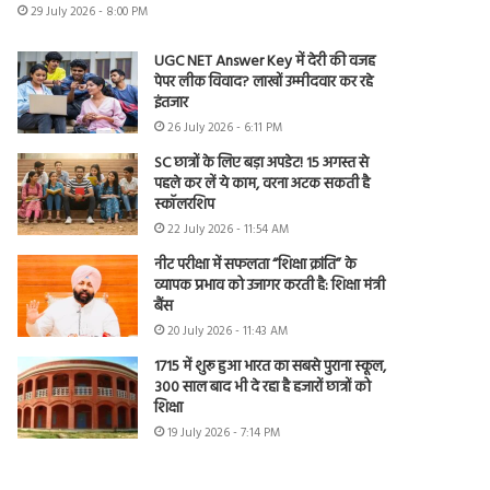
29 July 2026 - 8:00 PM
UGC NET Answer Key में देरी की वजह
पेपर लीक विवाद? लाखों उम्मीदवार कर रहे
इंतजार
26 July 2026 - 6:11 PM
SC छात्रों के लिए बड़ा अपडेट! 15 अगस्त से
पहले कर लें ये काम, वरना अटक सकती है
स्कॉलरशिप
22 July 2026 - 11:54 AM
नीट परीक्षा में सफलता “शिक्षा क्रांति” के
व्यापक प्रभाव को उजागर करती है: शिक्षा मंत्री
बैंस
20 July 2026 - 11:43 AM
1715 में शुरू हुआ भारत का सबसे पुराना स्कूल,
300 साल बाद भी दे रहा है हजारों छात्रों को
शिक्षा
19 July 2026 - 7:14 PM