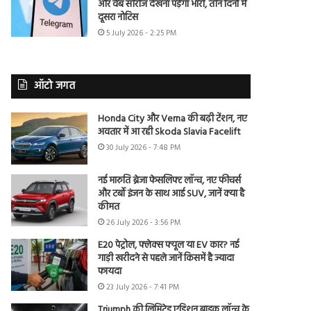
और वेब सीरीज देखना पड़ेगा भारी, तीन दिनों में
दूसरा नोटिस
5 July 2026 - 2:25 PM
ऑटो जगत
Honda City और Verna की बढ़ी टेंशन, नए
अवतार में आ रही Skoda Slavia Facelift
30 July 2026 - 7:48 PM
नई मारुति ब्रेजा फेसलिफ्ट लॉन्च, नए फीचर्स
और टर्बो इंजन के साथ आई SUV, जानें क्या है
कीमत
26 July 2026 - 3:56 PM
E20 पेट्रोल, फ्लेक्स फ्यूल या EV कार? नई
गाड़ी खरीदने से पहले जानें किसमें है ज्यादा
फायदा
23 July 2026 - 7:41 PM
Triumph की लिमिटेड एडिशन बाइक लॉन्च के