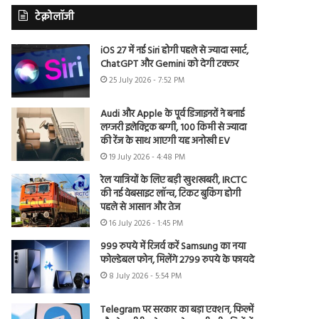
टेक्नोलॉजी
iOS 27 में नई Siri होगी पहले से ज्यादा स्मार्ट,
ChatGPT और Gemini को देगी टक्कर
25 July 2026 - 7:52 PM
Audi और Apple के पूर्व डिजाइनरों ने बनाई
लग्जरी इलेक्ट्रिक बग्गी, 100 किमी से ज्यादा
की रेंज के साथ आएगी यह अनोखी EV
19 July 2026 - 4:48 PM
रेल यात्रियों के लिए बड़ी खुशखबरी, IRCTC
की नई वेबसाइट लॉन्च, टिकट बुकिंग होगी
पहले से आसान और तेज
16 July 2026 - 1:45 PM
999 रुपये में रिजर्व करें Samsung का नया
फोल्डेबल फोन, मिलेंगे 2799 रुपये के फायदे
8 July 2026 - 5:54 PM
Telegram पर सरकार का बड़ा एक्शन, फिल्में