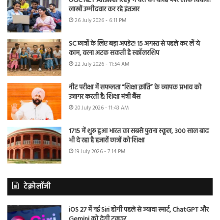
UGC NET Answer Key में देरी की वजह पेपर लीक विवाद?
लाखों उम्मीदवार कर रहे इंतजार
26 July 2026 - 6:11 PM
SC छात्रों के लिए बड़ा अपडेट! 15 अगस्त से पहले कर लें ये
काम, वरना अटक सकती है स्कॉलरशिप
22 July 2026 - 11:54 AM
नीट परीक्षा में सफलता “शिक्षा क्रांति” के व्यापक प्रभाव को
उजागर करती है: शिक्षा मंत्री बैंस
20 July 2026 - 11:43 AM
1715 में शुरू हुआ भारत का सबसे पुराना स्कूल, 300 साल बाद
भी दे रहा है हजारों छात्रों को शिक्षा
19 July 2026 - 7:14 PM
टेक्नोलॉजी
iOS 27 में नई Siri होगी पहले से ज्यादा स्मार्ट, ChatGPT और
Gemini को देगी टक्कर