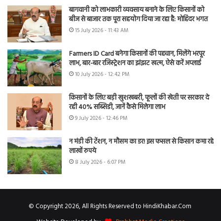
बागवानी को लाभकारी व्यवसाय बनाने के लिए किसानों को
बीज से बाजार तक पूरा सहयोग दिया जा रहा है: मोहिंदर भगत
15 July 2026 - 11:43 AM
Farmers ID Card बनेगा किसानों की पहचान, मिलेंगे भरपूर
लाभ, बार-बार रजिस्ट्रेशन का झंझट खत्म, ऐसे करें अप्लाई
10 July 2026 - 12:42 PM
किसानों के लिए बड़ी खुशखबरी, फूलों की खेती पर सरकार दे
रही 40% सब्सिडी, जानें कैसे मिलेगा लाभ
9 July 2026 - 12:46 PM
न मंडी की टेंशन, न मौसम का डर! इस फसल से किसान कमा रहे
लाखों रुपये
8 July 2026 - 6:07 PM
© Copyright 2026, All Rights Reserved to HindiKhabar.Com