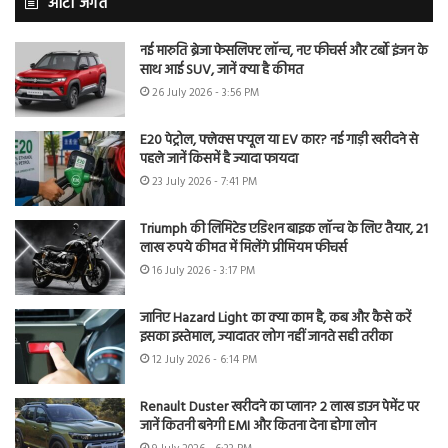
ऑटो जगत
नई मारुति ब्रेजा फेसलिफ्ट लॉन्च, नए फीचर्स और टर्बो इंजन के
साथ आई SUV, जानें क्या है कीमत
26 July 2026 - 3:56 PM
E20 पेट्रोल, फ्लेक्स फ्यूल या EV कार? नई गाड़ी खरीदने से
पहले जानें किसमें है ज्यादा फायदा
23 July 2026 - 7:41 PM
Triumph की लिमिटेड एडिशन बाइक लॉन्च के लिए तैयार, 21
लाख रुपये कीमत में मिलेंगे प्रीमियम फीचर्स
16 July 2026 - 3:17 PM
जानिए Hazard Light का क्या काम है, कब और कैसे करें
इसका इस्तेमाल, ज्यादातर लोग नहीं जानते सही तरीका
12 July 2026 - 6:14 PM
Renault Duster खरीदने का प्लान? 2 लाख डाउन पेमेंट पर
जानें कितनी बनेगी EMI और कितना देना होगा लोन