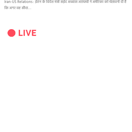
Iran-US Relations : ईरान के विदेश मंत्री सईद अब्बास अराघची ने अमेरिका को चेतावनी दी है
कि अगर वह सौदा…