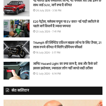
नई मारुति ब्रेजा फेसलिफ्ट लॉन्च, नए फीचर्स और टर्बो इंजन के
साथ आई SUV, जानें क्या है कीमत
26 July 2026 - 3:56 PM
E20 पेट्रोल, फ्लेक्स फ्यूल या EV कार? नई गाड़ी खरीदने से
पहले जानें किसमें है ज्यादा फायदा
23 July 2026 - 7:41 PM
Triumph की लिमिटेड एडिशन बाइक लॉन्च के लिए तैयार, 21
लाख रुपये कीमत में मिलेंगे प्रीमियम फीचर्स
16 July 2026 - 3:17 PM
जानिए Hazard Light का क्या काम है, कब और कैसे करें
इसका इस्तेमाल, ज्यादातर लोग नहीं जानते सही तरीका
12 July 2026 - 6:14 PM
खेत खलिहान