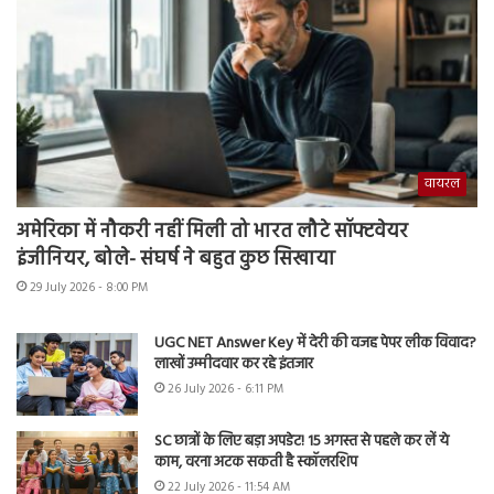
वायरल
अमेरिका में नौकरी नहीं मिली तो भारत लौटे सॉफ्टवेयर
इंजीनियर, बोले- संघर्ष ने बहुत कुछ सिखाया
29 July 2026 - 8:00 PM
UGC NET Answer Key में देरी की वजह पेपर लीक विवाद?
लाखों उम्मीदवार कर रहे इंतजार
26 July 2026 - 6:11 PM
SC छात्रों के लिए बड़ा अपडेट! 15 अगस्त से पहले कर लें ये
काम, वरना अटक सकती है स्कॉलरशिप
22 July 2026 - 11:54 AM