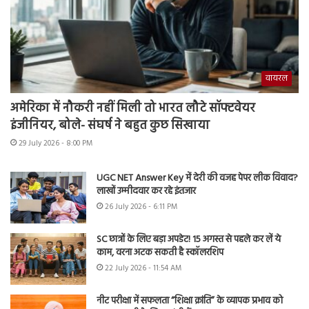
वायरल
अमेरिका में नौकरी नहीं मिली तो भारत लौटे सॉफ्टवेयर
इंजीनियर, बोले- संघर्ष ने बहुत कुछ सिखाया
29 July 2026 - 8:00 PM
UGC NET Answer Key में देरी की वजह पेपर लीक विवाद?
लाखों उम्मीदवार कर रहे इंतजार
26 July 2026 - 6:11 PM
SC छात्रों के लिए बड़ा अपडेट! 15 अगस्त से पहले कर लें ये
काम, वरना अटक सकती है स्कॉलरशिप
22 July 2026 - 11:54 AM
नीट परीक्षा में सफलता “शिक्षा क्रांति” के व्यापक प्रभाव को