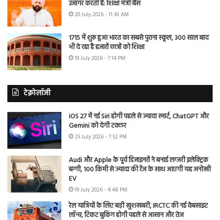
उजागर करती है: शिक्षा मंत्री बैंस
20 July 2026 - 11:43 AM
1715 में शुरू हुआ भारत का सबसे पुराना स्कूल, 300 साल बाद
भी दे रहा है हजारों छात्रों को शिक्षा
19 July 2026 - 7:14 PM
टेक्नोलॉजी
iOS 27 में नई Siri होगी पहले से ज्यादा स्मार्ट, ChatGPT और
Gemini को देगी टक्कर
25 July 2026 - 7:52 PM
Audi और Apple के पूर्व डिजाइनरों ने बनाई लग्जरी इलेक्ट्रिक
बग्गी, 100 किमी से ज्यादा की रेंज के साथ आएगी यह अनोखी
EV
19 July 2026 - 4:48 PM
रेल यात्रियों के लिए बड़ी खुशखबरी, IRCTC की नई वेबसाइट
लॉन्च, टिकट बुकिंग होगी पहले से आसान और तेज