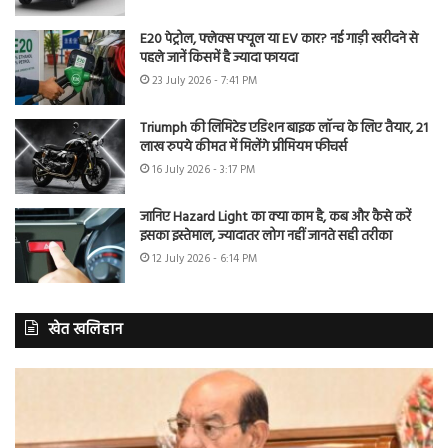
E20 पेट्रोल, फ्लेक्स फ्यूल या EV कार? नई गाड़ी खरीदने से
पहले जानें किसमें है ज्यादा फायदा
23 July 2026 - 7:41 PM
Triumph की लिमिटेड एडिशन बाइक लॉन्च के लिए तैयार, 21
लाख रुपये कीमत में मिलेंगे प्रीमियम फीचर्स
16 July 2026 - 3:17 PM
जानिए Hazard Light का क्या काम है, कब और कैसे करें
इसका इस्तेमाल, ज्यादातर लोग नहीं जानते सही तरीका
12 July 2026 - 6:14 PM
खेत खलिहान