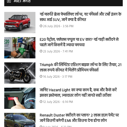
ऑटो जगत
नई मारुति ब्रेजा फेसलिफ्ट लॉन्च, नए फीचर्स और टर्बो इंजन के
साथ आई SUV, जानें क्या है कीमत
26 July 2026 - 3:56 PM
E20 पेट्रोल, फ्लेक्स फ्यूल या EV कार? नई गाड़ी खरीदने से
पहले जानें किसमें है ज्यादा फायदा
23 July 2026 - 7:41 PM
Triumph की लिमिटेड एडिशन बाइक लॉन्च के लिए तैयार, 21
लाख रुपये कीमत में मिलेंगे प्रीमियम फीचर्स
16 July 2026 - 3:17 PM
जानिए Hazard Light का क्या काम है, कब और कैसे करें
इसका इस्तेमाल, ज्यादातर लोग नहीं जानते सही तरीका
12 July 2026 - 6:14 PM
Renault Duster खरीदने का प्लान? 2 लाख डाउन पेमेंट पर
जानें कितनी बनेगी EMI और कितना देना होगा लोन