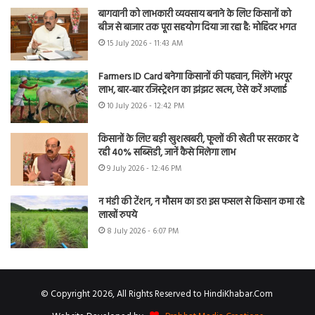
बागवानी को लाभकारी व्यवसाय बनाने के लिए किसानों को
बीज से बाजार तक पूरा सहयोग दिया जा रहा है: मोहिंदर भगत
15 July 2026 - 11:43 AM
Farmers ID Card बनेगा किसानों की पहचान, मिलेंगे भरपूर
लाभ, बार-बार रजिस्ट्रेशन का झंझट खत्म, ऐसे करें अप्लाई
10 July 2026 - 12:42 PM
किसानों के लिए बड़ी खुशखबरी, फूलों की खेती पर सरकार दे
रही 40% सब्सिडी, जानें कैसे मिलेगा लाभ
9 July 2026 - 12:46 PM
न मंडी की टेंशन, न मौसम का डर! इस फसल से किसान कमा रहे
लाखों रुपये
8 July 2026 - 6:07 PM
© Copyright 2026, All Rights Reserved to HindiKhabar.Com