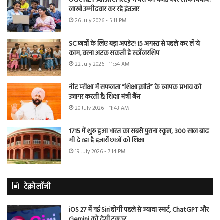
UGC NET Answer Key में देरी की वजह पेपर लीक विवाद?
लाखों उम्मीदवार कर रहे इंतजार
26 July 2026 - 6:11 PM
SC छात्रों के लिए बड़ा अपडेट! 15 अगस्त से पहले कर लें ये
काम, वरना अटक सकती है स्कॉलरशिप
22 July 2026 - 11:54 AM
नीट परीक्षा में सफलता “शिक्षा क्रांति” के व्यापक प्रभाव को
उजागर करती है: शिक्षा मंत्री बैंस
20 July 2026 - 11:43 AM
1715 में शुरू हुआ भारत का सबसे पुराना स्कूल, 300 साल बाद
भी दे रहा है हजारों छात्रों को शिक्षा
19 July 2026 - 7:14 PM
टेक्नोलॉजी
iOS 27 में नई Siri होगी पहले से ज्यादा स्मार्ट, ChatGPT और
Gemini को देगी टक्कर