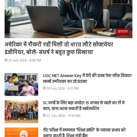
वायरल
अमेरिका में नौकरी नहीं मिली तो भारत लौटे सॉफ्टवेयर
इंजीनियर, बोले- संघर्ष ने बहुत कुछ सिखाया
29 July 2026 - 8:00 PM
UGC NET Answer Key में देरी की वजह पेपर लीक विवाद?
लाखों उम्मीदवार कर रहे इंतजार
26 July 2026 - 6:11 PM
SC छात्रों के लिए बड़ा अपडेट! 15 अगस्त से पहले कर लें ये
काम, वरना अटक सकती है स्कॉलरशिप
22 July 2026 - 11:54 AM
नीट परीक्षा में सफलता “शिक्षा क्रांति” के व्यापक प्रभाव को
उजागर करती है: शिक्षा मंत्री बैंस