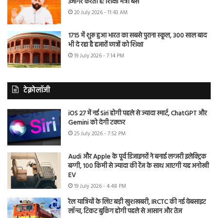
उजागर करती है: शिक्षा मंत्री बैंस
20 July 2026 - 11:43 AM
1715 में शुरू हुआ भारत का सबसे पुराना स्कूल, 300 साल बाद
भी दे रहा है हजारों छात्रों को शिक्षा
19 July 2026 - 7:14 PM
टेक्नोलॉजी
iOS 27 में नई Siri होगी पहले से ज्यादा स्मार्ट, ChatGPT और
Gemini को देगी टक्कर
25 July 2026 - 7:52 PM
Audi और Apple के पूर्व डिजाइनरों ने बनाई लग्जरी इलेक्ट्रिक
बग्गी, 100 किमी से ज्यादा की रेंज के साथ आएगी यह अनोखी
EV
19 July 2026 - 4:48 PM
रेल यात्रियों के लिए बड़ी खुशखबरी, IRCTC की नई वेबसाइट
लॉन्च, टिकट बुकिंग होगी पहले से आसान और तेज