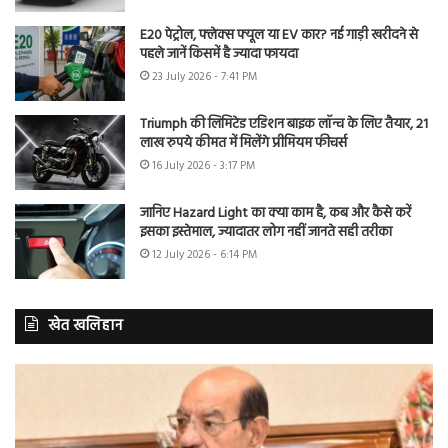
E20 पेट्रोल, फ्लेक्स फ्यूल या EV कार? नई गाड़ी खरीदने से
पहले जानें किसमें है ज्यादा फायदा
23 July 2026 - 7:41 PM
Triumph की लिमिटेड एडिशन बाइक लॉन्च के लिए तैयार, 21
लाख रुपये कीमत में मिलेंगे प्रीमियम फीचर्स
16 July 2026 - 3:17 PM
जानिए Hazard Light का क्या काम है, कब और कैसे करें
इसका इस्तेमाल, ज्यादातर लोग नहीं जानते सही तरीका
12 July 2026 - 6:14 PM
खेत खलिहान