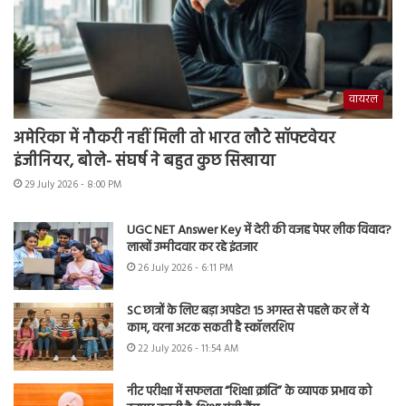
वायरल
अमेरिका में नौकरी नहीं मिली तो भारत लौटे सॉफ्टवेयर
इंजीनियर, बोले- संघर्ष ने बहुत कुछ सिखाया
29 July 2026 - 8:00 PM
UGC NET Answer Key में देरी की वजह पेपर लीक विवाद?
लाखों उम्मीदवार कर रहे इंतजार
26 July 2026 - 6:11 PM
SC छात्रों के लिए बड़ा अपडेट! 15 अगस्त से पहले कर लें ये
काम, वरना अटक सकती है स्कॉलरशिप
22 July 2026 - 11:54 AM
नीट परीक्षा में सफलता “शिक्षा क्रांति” के व्यापक प्रभाव को