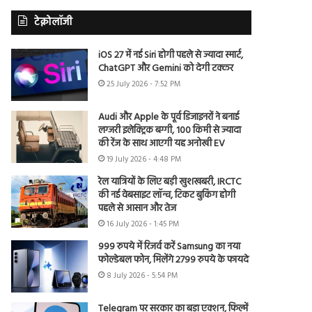
टेक्नोलॉजी
iOS 27 में नई Siri होगी पहले से ज्यादा स्मार्ट,
ChatGPT और Gemini को देगी टक्कर
25 July 2026 - 7:52 PM
Audi और Apple के पूर्व डिजाइनरों ने बनाई
लग्जरी इलेक्ट्रिक बग्गी, 100 किमी से ज्यादा
की रेंज के साथ आएगी यह अनोखी EV
19 July 2026 - 4:48 PM
रेल यात्रियों के लिए बड़ी खुशखबरी, IRCTC
की नई वेबसाइट लॉन्च, टिकट बुकिंग होगी
पहले से आसान और तेज
16 July 2026 - 1:45 PM
999 रुपये में रिजर्व करें Samsung का नया
फोल्डेबल फोन, मिलेंगे 2799 रुपये के फायदे
8 July 2026 - 5:54 PM
Telegram पर सरकार का बड़ा एक्शन, फिल्में