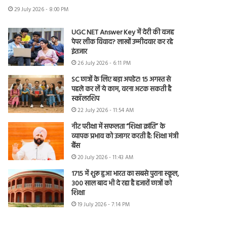
29 July 2026 - 8:00 PM
UGC NET Answer Key में देरी की वजह
पेपर लीक विवाद? लाखों उम्मीदवार कर रहे
इंतजार
26 July 2026 - 6:11 PM
SC छात्रों के लिए बड़ा अपडेट! 15 अगस्त से
पहले कर लें ये काम, वरना अटक सकती है
स्कॉलरशिप
22 July 2026 - 11:54 AM
नीट परीक्षा में सफलता “शिक्षा क्रांति” के
व्यापक प्रभाव को उजागर करती है: शिक्षा मंत्री
बैंस
20 July 2026 - 11:43 AM
1715 में शुरू हुआ भारत का सबसे पुराना स्कूल,
300 साल बाद भी दे रहा है हजारों छात्रों को
शिक्षा
19 July 2026 - 7:14 PM