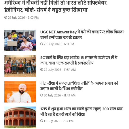
अमेरिका में नौकरी नहीं मिली तो भारत लौटे सॉफ्टवेयर
इंजीनियर, बोले- संघर्ष ने बहुत कुछ सिखाया
29 July 2026 - 8:00 PM
UGC NET Answer Key में देरी की वजह पेपर लीक विवाद?
लाखों उम्मीदवार कर रहे इंतजार
26 July 2026 - 6:11 PM
SC छात्रों के लिए बड़ा अपडेट! 15 अगस्त से पहले कर लें ये
काम, वरना अटक सकती है स्कॉलरशिप
22 July 2026 - 11:54 AM
नीट परीक्षा में सफलता “शिक्षा क्रांति” के व्यापक प्रभाव को
उजागर करती है: शिक्षा मंत्री बैंस
20 July 2026 - 11:43 AM
1715 में शुरू हुआ भारत का सबसे पुराना स्कूल, 300 साल बाद
भी दे रहा है हजारों छात्रों को शिक्षा
19 July 2026 - 7:14 PM