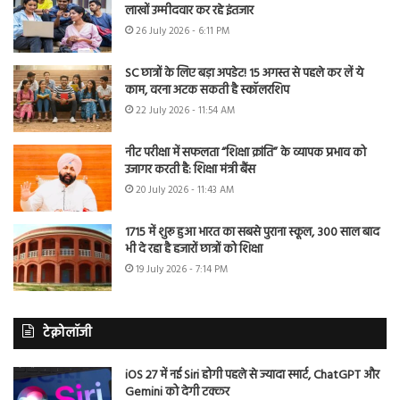
लाखों उम्मीदवार कर रहे इंतजार
26 July 2026 - 6:11 PM
SC छात्रों के लिए बड़ा अपडेट! 15 अगस्त से पहले कर लें ये
काम, वरना अटक सकती है स्कॉलरशिप
22 July 2026 - 11:54 AM
नीट परीक्षा में सफलता “शिक्षा क्रांति” के व्यापक प्रभाव को
उजागर करती है: शिक्षा मंत्री बैंस
20 July 2026 - 11:43 AM
1715 में शुरू हुआ भारत का सबसे पुराना स्कूल, 300 साल बाद
भी दे रहा है हजारों छात्रों को शिक्षा
19 July 2026 - 7:14 PM
टेक्नोलॉजी
iOS 27 में नई Siri होगी पहले से ज्यादा स्मार्ट, ChatGPT और
Gemini को देगी टक्कर