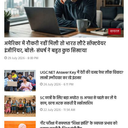
वायरल
अमेरिका में नौकरी नहीं मिली तो भारत लौटे सॉफ्टवेयर
इंजीनियर, बोले- संघर्ष ने बहुत कुछ सिखाया
29 July 2026 - 8:00 PM
UGC NET Answer Key में देरी की वजह पेपर लीक विवाद?
लाखों उम्मीदवार कर रहे इंतजार
26 July 2026 - 6:11 PM
SC छात्रों के लिए बड़ा अपडेट! 15 अगस्त से पहले कर लें ये
काम, वरना अटक सकती है स्कॉलरशिप
22 July 2026 - 11:54 AM
नीट परीक्षा में सफलता “शिक्षा क्रांति” के व्यापक प्रभाव को