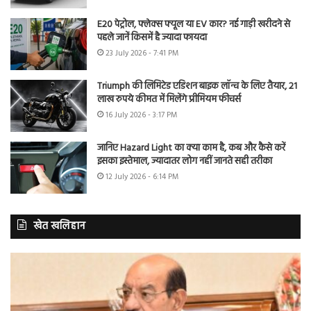
E20 पेट्रोल, फ्लेक्स फ्यूल या EV कार? नई गाड़ी खरीदने से
पहले जानें किसमें है ज्यादा फायदा
23 July 2026 - 7:41 PM
Triumph की लिमिटेड एडिशन बाइक लॉन्च के लिए तैयार, 21
लाख रुपये कीमत में मिलेंगे प्रीमियम फीचर्स
16 July 2026 - 3:17 PM
जानिए Hazard Light का क्या काम है, कब और कैसे करें
इसका इस्तेमाल, ज्यादातर लोग नहीं जानते सही तरीका
12 July 2026 - 6:14 PM
खेत खलिहान