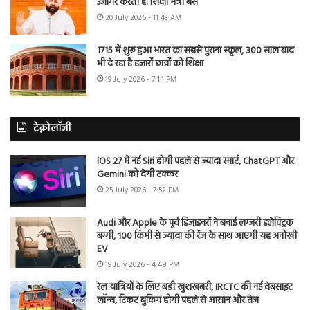
उजागर करती है: शिक्षा मंत्री बैंस
20 July 2026 - 11:43 AM
1715 में शुरू हुआ भारत का सबसे पुराना स्कूल, 300 साल बाद
भी दे रहा है हजारों छात्रों को शिक्षा
19 July 2026 - 7:14 PM
टेक्नोलॉजी
iOS 27 में नई Siri होगी पहले से ज्यादा स्मार्ट, ChatGPT और
Gemini को देगी टक्कर
25 July 2026 - 7:52 PM
Audi और Apple के पूर्व डिजाइनरों ने बनाई लग्जरी इलेक्ट्रिक
बग्गी, 100 किमी से ज्यादा की रेंज के साथ आएगी यह अनोखी
EV
19 July 2026 - 4:48 PM
रेल यात्रियों के लिए बड़ी खुशखबरी, IRCTC की नई वेबसाइट
लॉन्च, टिकट बुकिंग होगी पहले से आसान और तेज