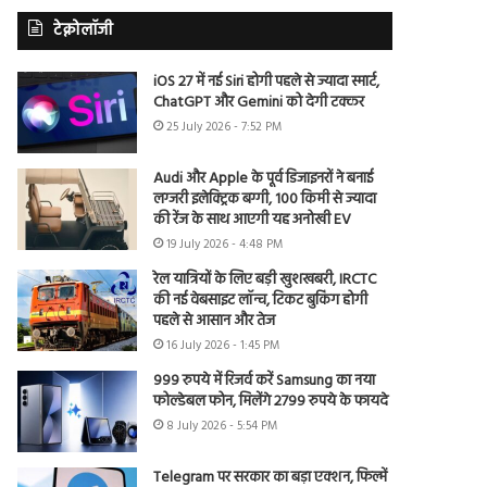
टेक्नोलॉजी
iOS 27 में नई Siri होगी पहले से ज्यादा स्मार्ट,
ChatGPT और Gemini को देगी टक्कर
25 July 2026 - 7:52 PM
Audi और Apple के पूर्व डिजाइनरों ने बनाई
लग्जरी इलेक्ट्रिक बग्गी, 100 किमी से ज्यादा
की रेंज के साथ आएगी यह अनोखी EV
19 July 2026 - 4:48 PM
रेल यात्रियों के लिए बड़ी खुशखबरी, IRCTC
की नई वेबसाइट लॉन्च, टिकट बुकिंग होगी
पहले से आसान और तेज
16 July 2026 - 1:45 PM
999 रुपये में रिजर्व करें Samsung का नया
फोल्डेबल फोन, मिलेंगे 2799 रुपये के फायदे
8 July 2026 - 5:54 PM
Telegram पर सरकार का बड़ा एक्शन, फिल्में