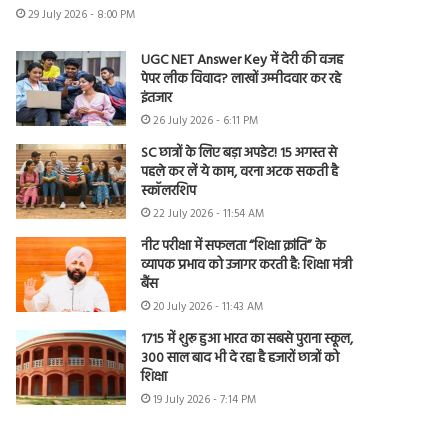
29 July 2026 - 8:00 PM
UGC NET Answer Key में देरी की वजह
पेपर लीक विवाद? लाखों उम्मीदवार कर रहे
इंतजार
26 July 2026 - 6:11 PM
SC छात्रों के लिए बड़ा अपडेट! 15 अगस्त से
पहले कर लें ये काम, वरना अटक सकती है
स्कॉलरशिप
22 July 2026 - 11:54 AM
नीट परीक्षा में सफलता “शिक्षा क्रांति” के
व्यापक प्रभाव को उजागर करती है: शिक्षा मंत्री
बैंस
20 July 2026 - 11:43 AM
1715 में शुरू हुआ भारत का सबसे पुराना स्कूल,
300 साल बाद भी दे रहा है हजारों छात्रों को
शिक्षा
19 July 2026 - 7:14 PM