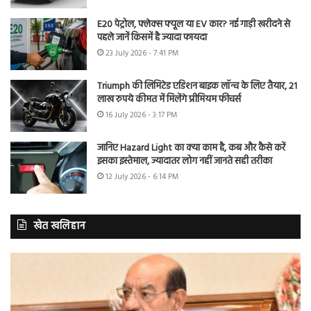
E20 पेट्रोल, फ्लेक्स फ्यूल या EV कार? नई गाड़ी खरीदने से
पहले जानें किसमें है ज्यादा फायदा
23 July 2026 - 7:41 PM
Triumph की लिमिटेड एडिशन बाइक लॉन्च के लिए तैयार, 21
लाख रुपये कीमत में मिलेंगे प्रीमियम फीचर्स
16 July 2026 - 3:17 PM
जानिए Hazard Light का क्या काम है, कब और कैसे करें
इसका इस्तेमाल, ज्यादातर लोग नहीं जानते सही तरीका
12 July 2026 - 6:14 PM
खेत खलिहान