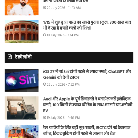
उजागर करती है: शिक्षा मंत्री बैंस
20 July 2026 - 11:43 AM
1715 में शुरू हुआ भारत का सबसे पुराना स्कूल, 300 साल बाद
भी दे रहा है हजारों छात्रों को शिक्षा
19 July 2026 - 7:14 PM
टेक्नोलॉजी
iOS 27 में नई Siri होगी पहले से ज्यादा स्मार्ट, ChatGPT और
Gemini को देगी टक्कर
25 July 2026 - 7:52 PM
Audi और Apple के पूर्व डिजाइनरों ने बनाई लग्जरी इलेक्ट्रिक
बग्गी, 100 किमी से ज्यादा की रेंज के साथ आएगी यह अनोखी
EV
19 July 2026 - 4:48 PM
रेल यात्रियों के लिए बड़ी खुशखबरी, IRCTC की नई वेबसाइट
लॉन्च, टिकट बुकिंग होगी पहले से आसान और तेज