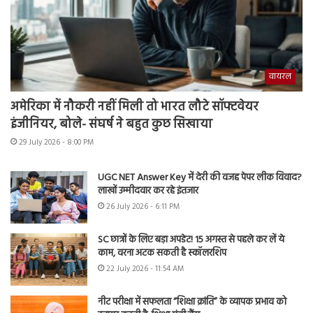
वायरल
अमेरिका में नौकरी नहीं मिली तो भारत लौटे सॉफ्टवेयर
इंजीनियर, बोले- संघर्ष ने बहुत कुछ सिखाया
29 July 2026 - 8:00 PM
UGC NET Answer Key में देरी की वजह पेपर लीक विवाद?
लाखों उम्मीदवार कर रहे इंतजार
26 July 2026 - 6:11 PM
SC छात्रों के लिए बड़ा अपडेट! 15 अगस्त से पहले कर लें ये
काम, वरना अटक सकती है स्कॉलरशिप
22 July 2026 - 11:54 AM
नीट परीक्षा में सफलता “शिक्षा क्रांति” के व्यापक प्रभाव को