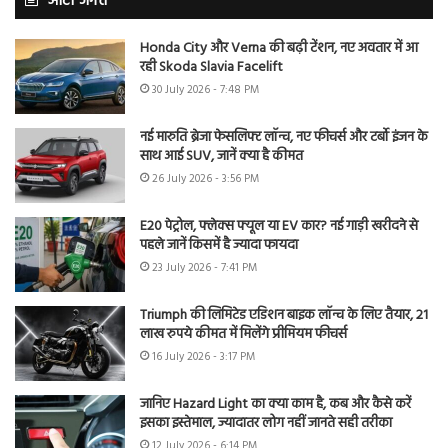
ऑटो जगत
Honda City और Verna की बढ़ी टेंशन, नए अवतार में आ
रही Skoda Slavia Facelift
30 July 2026 - 7:48 PM
नई मारुति ब्रेजा फेसलिफ्ट लॉन्च, नए फीचर्स और टर्बो इंजन के
साथ आई SUV, जानें क्या है कीमत
26 July 2026 - 3:56 PM
E20 पेट्रोल, फ्लेक्स फ्यूल या EV कार? नई गाड़ी खरीदने से
पहले जानें किसमें है ज्यादा फायदा
23 July 2026 - 7:41 PM
Triumph की लिमिटेड एडिशन बाइक लॉन्च के लिए तैयार, 21
लाख रुपये कीमत में मिलेंगे प्रीमियम फीचर्स
16 July 2026 - 3:17 PM
जानिए Hazard Light का क्या काम है, कब और कैसे करें
इसका इस्तेमाल, ज्यादातर लोग नहीं जानते सही तरीका
12 July 2026 - 6:14 PM