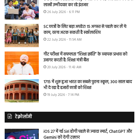
लाखों उम्मीदवार कर रहे इंतजार
26 July 2026 - 6:11 PM
SC छात्रों के लिए बड़ा अपडेट! 15 अगस्त से पहले कर लें ये
काम, वरना अटक सकती है स्कॉलरशिप
22 July 2026 - 11:54 AM
नीट परीक्षा में सफलता “शिक्षा क्रांति” के व्यापक प्रभाव को
उजागर करती है: शिक्षा मंत्री बैंस
20 July 2026 - 11:43 AM
1715 में शुरू हुआ भारत का सबसे पुराना स्कूल, 300 साल बाद
भी दे रहा है हजारों छात्रों को शिक्षा
19 July 2026 - 7:14 PM
टेक्नोलॉजी
iOS 27 में नई Siri होगी पहले से ज्यादा स्मार्ट, ChatGPT और
Gemini को देगी टक्कर