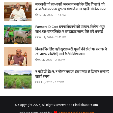
बागवानी को लाभकारी व्यवसाय बनाने के लिए किसानों को
बीज से बाजार तक पूरा सहयोग दिया जा रहा है: मोहिंदर भगत
15 July 2026 - 11:43 AM
Farmers ID Card बनेगा किसानों की पहचान, मिलेंगे भरपूर
लाभ, बार-बार रजिस्ट्रेशन का झंझट खत्म, ऐसे करें अप्लाई
10 July 2026 - 12:42 PM
किसानों के लिए बड़ी खुशखबरी, फूलों की खेती पर सरकार दे
रही 40% सब्सिडी, जानें कैसे मिलेगा लाभ
9 July 2026 - 12:46 PM
न मंडी की टेंशन, न मौसम का डर! इस फसल से किसान कमा रहे
लाखों रुपये
8 July 2026 - 6:07 PM
© Copyright 2026, All Rights Reserved to HindiKhabar.Com