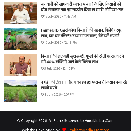
बागवानी को लाभकारी व्यवसाय बनाने के लिए किसानों को
बीज से बाजार तक पूरा सहयोग दिया जा रहा है: मोहिंदर भगत
15 July 2026 - 11:43 AM
Farmers ID Card बनेगा किसानों की पहचान, मिलेंगे भरपूर
लाभ, बार-बार रजिस्ट्रेशन का झंझट खत्म, ऐसे करें अप्लाई
10 July 2026 - 12:42 PM
किसानों के लिए बड़ी खुशखबरी, फूलों की खेती पर सरकार दे
रही 40% सब्सिडी, जानें कैसे मिलेगा लाभ
9 July 2026 - 12:46 PM
न मंडी की टेंशन, न मौसम का डर! इस फसल से किसान कमा रहे
लाखों रुपये
8 July 2026 - 6:07 PM
© Copyright 2026, All Rights Reserved to HindiKhabar.Com
Website Developed by
Prabhat Media Creations