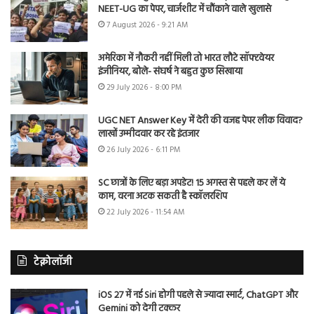
NEET-UG का पेपर, चार्जशीट में चौंकाने वाले खुलासे
7 August 2026 - 9:21 AM
अमेरिका में नौकरी नहीं मिली तो भारत लौटे सॉफ्टवेयर
इंजीनियर, बोले- संघर्ष ने बहुत कुछ सिखाया
29 July 2026 - 8:00 PM
UGC NET Answer Key में देरी की वजह पेपर लीक विवाद?
लाखों उम्मीदवार कर रहे इंतजार
26 July 2026 - 6:11 PM
SC छात्रों के लिए बड़ा अपडेट! 15 अगस्त से पहले कर लें ये
काम, वरना अटक सकती है स्कॉलरशिप
22 July 2026 - 11:54 AM
टेक्नोलॉजी
iOS 27 में नई Siri होगी पहले से ज्यादा स्मार्ट, ChatGPT और
Gemini को देगी टक्कर