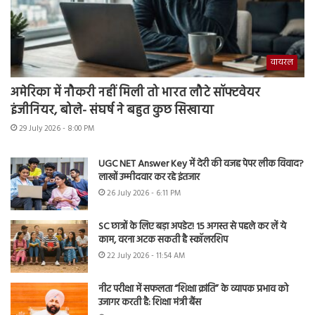
वायरल
अमेरिका में नौकरी नहीं मिली तो भारत लौटे सॉफ्टवेयर
इंजीनियर, बोले- संघर्ष ने बहुत कुछ सिखाया
29 July 2026 - 8:00 PM
UGC NET Answer Key में देरी की वजह पेपर लीक विवाद?
लाखों उम्मीदवार कर रहे इंतजार
26 July 2026 - 6:11 PM
SC छात्रों के लिए बड़ा अपडेट! 15 अगस्त से पहले कर लें ये
काम, वरना अटक सकती है स्कॉलरशिप
22 July 2026 - 11:54 AM
नीट परीक्षा में सफलता “शिक्षा क्रांति” के व्यापक प्रभाव को
उजागर करती है: शिक्षा मंत्री बैंस