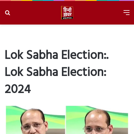
Search
M
for
8/7/2026, 9:21:22 AM
Lok Sabha Election:.
Lok Sabha Election:
2024