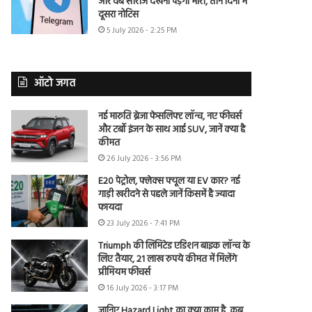
और वेब सीरीज देखना पड़ेगा भारी, तीन दिनों में
दूसरा नोटिस
5 July 2026 - 2:25 PM
ऑटो जगत
नई मारुति ब्रेजा फेसलिफ्ट लॉन्च, नए फीचर्स
और टर्बो इंजन के साथ आई SUV, जानें क्या है
कीमत
26 July 2026 - 3:56 PM
E20 पेट्रोल, फ्लेक्स फ्यूल या EV कार? नई
गाड़ी खरीदने से पहले जानें किसमें है ज्यादा
फायदा
23 July 2026 - 7:41 PM
Triumph की लिमिटेड एडिशन बाइक लॉन्च के
लिए तैयार, 21 लाख रुपये कीमत में मिलेंगे
प्रीमियम फीचर्स
16 July 2026 - 3:17 PM
जानिए Hazard Light का क्या काम है, कब