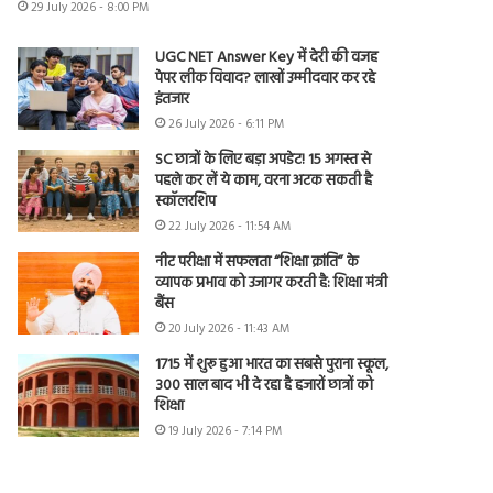
29 July 2026 - 8:00 PM
UGC NET Answer Key में देरी की वजह
पेपर लीक विवाद? लाखों उम्मीदवार कर रहे
इंतजार
26 July 2026 - 6:11 PM
SC छात्रों के लिए बड़ा अपडेट! 15 अगस्त से
पहले कर लें ये काम, वरना अटक सकती है
स्कॉलरशिप
22 July 2026 - 11:54 AM
नीट परीक्षा में सफलता “शिक्षा क्रांति” के
व्यापक प्रभाव को उजागर करती है: शिक्षा मंत्री
बैंस
20 July 2026 - 11:43 AM
1715 में शुरू हुआ भारत का सबसे पुराना स्कूल,
300 साल बाद भी दे रहा है हजारों छात्रों को
शिक्षा
19 July 2026 - 7:14 PM