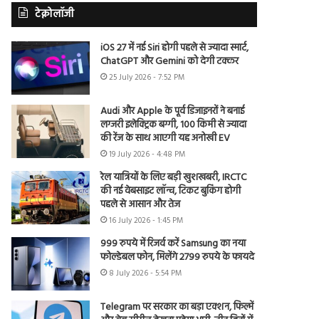
टेक्नोलॉजी
iOS 27 में नई Siri होगी पहले से ज्यादा स्मार्ट,
ChatGPT और Gemini को देगी टक्कर
25 July 2026 - 7:52 PM
Audi और Apple के पूर्व डिजाइनरों ने बनाई
लग्जरी इलेक्ट्रिक बग्गी, 100 किमी से ज्यादा
की रेंज के साथ आएगी यह अनोखी EV
19 July 2026 - 4:48 PM
रेल यात्रियों के लिए बड़ी खुशखबरी, IRCTC
की नई वेबसाइट लॉन्च, टिकट बुकिंग होगी
पहले से आसान और तेज
16 July 2026 - 1:45 PM
999 रुपये में रिजर्व करें Samsung का नया
फोल्डेबल फोन, मिलेंगे 2799 रुपये के फायदे
8 July 2026 - 5:54 PM
Telegram पर सरकार का बड़ा एक्शन, फिल्में