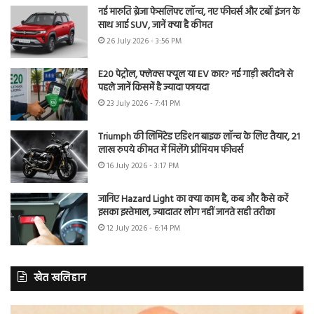
नई मारुति ब्रेजा फेसलिफ्ट लॉन्च, नए फीचर्स और टर्बो इंजन के
साथ आई SUV, जानें क्या है कीमत
26 July 2026 - 3:56 PM
E20 पेट्रोल, फ्लेक्स फ्यूल या EV कार? नई गाड़ी खरीदने से
पहले जानें किसमें है ज्यादा फायदा
23 July 2026 - 7:41 PM
Triumph की लिमिटेड एडिशन बाइक लॉन्च के लिए तैयार, 21
लाख रुपये कीमत में मिलेंगे प्रीमियम फीचर्स
16 July 2026 - 3:17 PM
जानिए Hazard Light का क्या काम है, कब और कैसे करें
इसका इस्तेमाल, ज्यादातर लोग नहीं जानते सही तरीका
12 July 2026 - 6:14 PM
खेत खलिहान