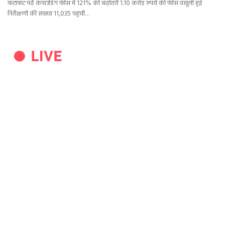
फटाफट पढ़ें कंपाउंडिंग फीस में 121% की बढ़ोतरी 1.10 करोड़ रुपये की फीस वसूली हुई
निरीक्षणों की संख्या 11,035 पहुंची…