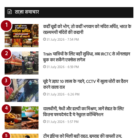
ताज़ा समाचार
कहीं चूहों को भोग, तो कहीं भगवान को मदिरा अर्पित, भारत के
रहस्यमयी मंदिरों की कहानी
31 July 2026 - 7:54 PM
Train यात्रियों के लिए बड़ी सुविधा, अब IRCTC से ऑनलाइन
बुक कर सकेंगे एक्सेस लगेज
31 July 2026 - 6:59 PM
चूहे ने उड़ाए 10 लाख के गहने, CCTV में खुला चोरी का हैरान
करने वाला राज
31 July 2026 - 6:26 PM
दालचीनी, मेथी और हल्दी का मिश्रण, जानें सेहत के लिए
कितना फायदेमंद है ये नेचुरल कॉम्बिनेशन
31 July 2026 - 5:57 PM
टीम इंडिया को मिली बड़ी राहत, बुमराह की वापसी तय,