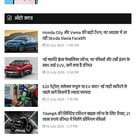
ऑटो जगत
Honda City और Verna की बढ़ी टेंशन, नए अवतार में आ
रही Skoda Slavia Facelift
30 July 2026 - 7:48 PM
नई मारुति ब्रेजा फेसलिफ्ट लॉन्च, नए फीचर्स और टर्बो इंजन के
साथ आई SUV, जानें क्या है कीमत
26 July 2026 - 3:56 PM
E20 पेट्रोल, फ्लेक्स फ्यूल या EV कार? नई गाड़ी खरीदने से
पहले जानें किसमें है ज्यादा फायदा
23 July 2026 - 7:41 PM
Triumph की लिमिटेड एडिशन बाइक लॉन्च के लिए तैयार, 21
लाख रुपये कीमत में मिलेंगे प्रीमियम फीचर्स
16 July 2026 - 3:17 PM