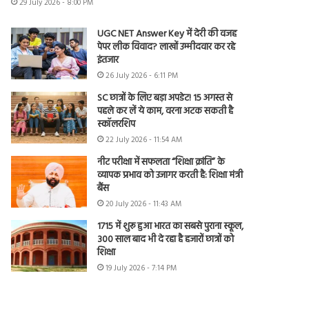
29 July 2026 - 8:00 PM
UGC NET Answer Key में देरी की वजह
पेपर लीक विवाद? लाखों उम्मीदवार कर रहे
इंतजार
26 July 2026 - 6:11 PM
SC छात्रों के लिए बड़ा अपडेट! 15 अगस्त से
पहले कर लें ये काम, वरना अटक सकती है
स्कॉलरशिप
22 July 2026 - 11:54 AM
नीट परीक्षा में सफलता “शिक्षा क्रांति” के
व्यापक प्रभाव को उजागर करती है: शिक्षा मंत्री
बैंस
20 July 2026 - 11:43 AM
1715 में शुरू हुआ भारत का सबसे पुराना स्कूल,
300 साल बाद भी दे रहा है हजारों छात्रों को
शिक्षा
19 July 2026 - 7:14 PM