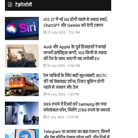
टेक्नोलॉजी
iOS 27 में नई Siri होगी पहले से ज्यादा स्मार्ट,
ChatGPT और Gemini को देगी टक्कर
25 July 2026 - 7:52 PM
Audi और Apple के पूर्व डिजाइनरों ने बनाई
लग्जरी इलेक्ट्रिक बग्गी, 100 किमी से ज्यादा
की रेंज के साथ आएगी यह अनोखी EV
19 July 2026 - 4:48 PM
रेल यात्रियों के लिए बड़ी खुशखबरी, IRCTC
की नई वेबसाइट लॉन्च, टिकट बुकिंग होगी
पहले से आसान और तेज
16 July 2026 - 1:45 PM
999 रुपये में रिजर्व करें Samsung का नया
फोल्डेबल फोन, मिलेंगे 2799 रुपये के फायदे
8 July 2026 - 5:54 PM
Telegram पर सरकार का बड़ा एक्शन, फिल्में
और वेब सीरीज देखना पड़ेगा भारी, तीन दिनों में