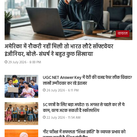
वायरल
अमेरिका में नौकरी नहीं मिली तो भारत लौटे सॉफ्टवेयर
इंजीनियर, बोले- संघर्ष ने बहुत कुछ सिखाया
29 July 2026 - 8:00 PM
UGC NET Answer Key में देरी की वजह पेपर लीक विवाद?
लाखों उम्मीदवार कर रहे इंतजार
26 July 2026 - 6:11 PM
SC छात्रों के लिए बड़ा अपडेट! 15 अगस्त से पहले कर लें ये
काम, वरना अटक सकती है स्कॉलरशिप
22 July 2026 - 11:54 AM
नीट परीक्षा में सफलता “शिक्षा क्रांति” के व्यापक प्रभाव को