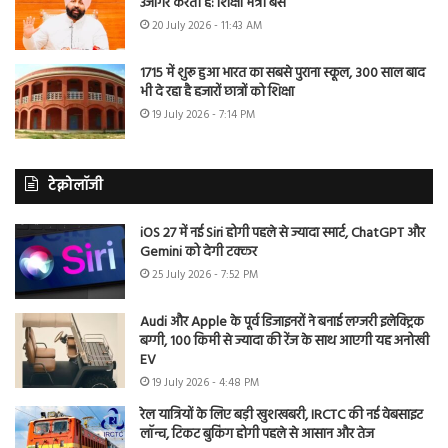
उजागर करती है: शिक्षा मंत्री बैंस
20 July 2026 - 11:43 AM
1715 में शुरू हुआ भारत का सबसे पुराना स्कूल, 300 साल बाद
भी दे रहा है हजारों छात्रों को शिक्षा
19 July 2026 - 7:14 PM
टेक्नोलॉजी
iOS 27 में नई Siri होगी पहले से ज्यादा स्मार्ट, ChatGPT और
Gemini को देगी टक्कर
25 July 2026 - 7:52 PM
Audi और Apple के पूर्व डिजाइनरों ने बनाई लग्जरी इलेक्ट्रिक
बग्गी, 100 किमी से ज्यादा की रेंज के साथ आएगी यह अनोखी
EV
19 July 2026 - 4:48 PM
रेल यात्रियों के लिए बड़ी खुशखबरी, IRCTC की नई वेबसाइट
लॉन्च, टिकट बुकिंग होगी पहले से आसान और तेज