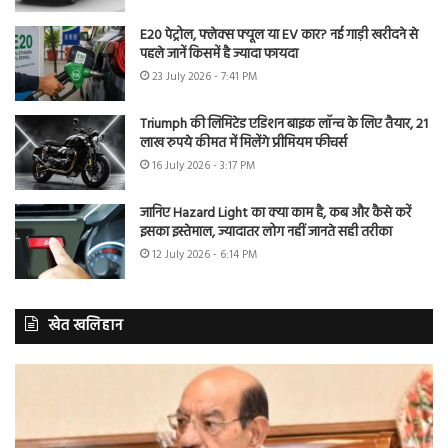
E20 पेट्रोल, फ्लेक्स फ्यूल या EV कार? नई गाड़ी खरीदने से
पहले जानें किसमें है ज्यादा फायदा
23 July 2026 - 7:41 PM
Triumph की लिमिटेड एडिशन बाइक लॉन्च के लिए तैयार, 21
लाख रुपये कीमत में मिलेंगे प्रीमियम फीचर्स
16 July 2026 - 3:17 PM
जानिए Hazard Light का क्या काम है, कब और कैसे करें
इसका इस्तेमाल, ज्यादातर लोग नहीं जानते सही तरीका
12 July 2026 - 6:14 PM
खेत खलिहान