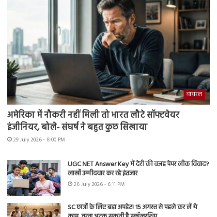
वायरल
अमेरिका में नौकरी नहीं मिली तो भारत लौटे सॉफ्टवेयर
इंजीनियर, बोले- संघर्ष ने बहुत कुछ सिखाया
29 July 2026 - 8:00 PM
UGC NET Answer Key में देरी की वजह पेपर लीक विवाद?
लाखों उम्मीदवार कर रहे इंतजार
26 July 2026 - 6:11 PM
SC छात्रों के लिए बड़ा अपडेट! 15 अगस्त से पहले कर लें ये
काम, वरना अटक सकती है स्कॉलरशिप