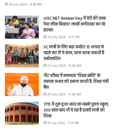
29 July 2026 - 8:00 PM
UGC NET Answer Key में देरी की वजह
पेपर लीक विवाद? लाखों उम्मीदवार कर रहे
इंतजार
26 July 2026 - 6:11 PM
SC छात्रों के लिए बड़ा अपडेट! 15 अगस्त से
पहले कर लें ये काम, वरना अटक सकती है
स्कॉलरशिप
22 July 2026 - 11:54 AM
नीट परीक्षा में सफलता “शिक्षा क्रांति” के
व्यापक प्रभाव को उजागर करती है: शिक्षा मंत्री
बैंस
20 July 2026 - 11:43 AM
1715 में शुरू हुआ भारत का सबसे पुराना स्कूल,
300 साल बाद भी दे रहा है हजारों छात्रों को
शिक्षा
19 July 2026 - 7:14 PM