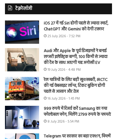
टेक्नोलॉजी
iOS 27 में नई Siri होगी पहले से ज्यादा स्मार्ट,
ChatGPT और Gemini को देगी टक्कर
25 July 2026 - 7:52 PM
Audi और Apple के पूर्व डिजाइनरों ने बनाई
लग्जरी इलेक्ट्रिक बग्गी, 100 किमी से ज्यादा
की रेंज के साथ आएगी यह अनोखी EV
19 July 2026 - 4:48 PM
रेल यात्रियों के लिए बड़ी खुशखबरी, IRCTC
की नई वेबसाइट लॉन्च, टिकट बुकिंग होगी
पहले से आसान और तेज
16 July 2026 - 1:45 PM
999 रुपये में रिजर्व करें Samsung का नया
फोल्डेबल फोन, मिलेंगे 2799 रुपये के फायदे
8 July 2026 - 5:54 PM
Telegram पर सरकार का बड़ा एक्शन, फिल्में