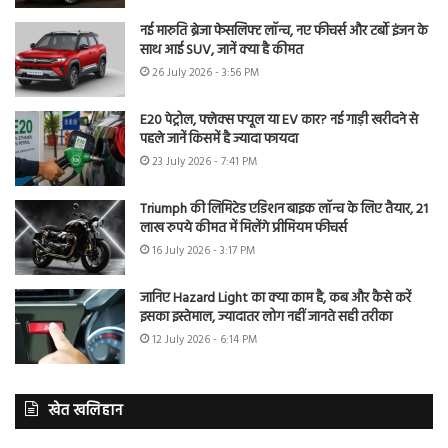
नई मारुति ब्रेजा फेसलिफ्ट लॉन्च, नए फीचर्स और टर्बो इंजन के
साथ आई SUV, जानें क्या है कीमत
26 July 2026 - 3:56 PM
E20 पेट्रोल, फ्लेक्स फ्यूल या EV कार? नई गाड़ी खरीदने से
पहले जानें किसमें है ज्यादा फायदा
23 July 2026 - 7:41 PM
Triumph की लिमिटेड एडिशन बाइक लॉन्च के लिए तैयार, 21
लाख रुपये कीमत में मिलेंगे प्रीमियम फीचर्स
16 July 2026 - 3:17 PM
जानिए Hazard Light का क्या काम है, कब और कैसे करें
इसका इस्तेमाल, ज्यादातर लोग नहीं जानते सही तरीका
12 July 2026 - 6:14 PM
खेत खलिहान