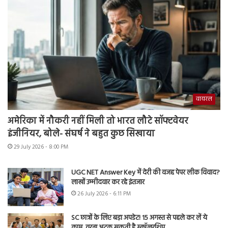
वायरल
अमेरिका में नौकरी नहीं मिली तो भारत लौटे सॉफ्टवेयर
इंजीनियर, बोले- संघर्ष ने बहुत कुछ सिखाया
29 July 2026 - 8:00 PM
UGC NET Answer Key में देरी की वजह पेपर लीक विवाद?
लाखों उम्मीदवार कर रहे इंतजार
26 July 2026 - 6:11 PM
SC छात्रों के लिए बड़ा अपडेट! 15 अगस्त से पहले कर लें ये
काम, वरना अटक सकती है स्कॉलरशिप