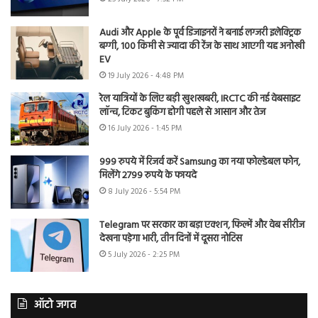
Audi और Apple के पूर्व डिजाइनरों ने बनाई लग्जरी इलेक्ट्रिक
बग्गी, 100 किमी से ज्यादा की रेंज के साथ आएगी यह अनोखी
EV
19 July 2026 - 4:48 PM
रेल यात्रियों के लिए बड़ी खुशखबरी, IRCTC की नई वेबसाइट
लॉन्च, टिकट बुकिंग होगी पहले से आसान और तेज
16 July 2026 - 1:45 PM
999 रुपये में रिजर्व करें Samsung का नया फोल्डेबल फोन,
मिलेंगे 2799 रुपये के फायदे
8 July 2026 - 5:54 PM
Telegram पर सरकार का बड़ा एक्शन, फिल्में और वेब सीरीज
देखना पड़ेगा भारी, तीन दिनों में दूसरा नोटिस
5 July 2026 - 2:25 PM
ऑटो जगत