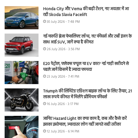
Honda City और Verna की बढ़ी टेंशन, नए अवतार में आ
रही Skoda Slavia Facelift
30 July 2026 - 7:48 PM
नई मारुति ब्रेजा फेसलिफ्ट लॉन्च, नए फीचर्स और टर्बो इंजन के
साथ आई SUV, जानें क्या है कीमत
26 July 2026 - 3:56 PM
E20 पेट्रोल, फ्लेक्स फ्यूल या EV कार? नई गाड़ी खरीदने से
पहले जानें किसमें है ज्यादा फायदा
23 July 2026 - 7:41 PM
Triumph की लिमिटेड एडिशन बाइक लॉन्च के लिए तैयार, 21
लाख रुपये कीमत में मिलेंगे प्रीमियम फीचर्स
16 July 2026 - 3:17 PM
जानिए Hazard Light का क्या काम है, कब और कैसे करें
इसका इस्तेमाल, ज्यादातर लोग नहीं जानते सही तरीका
12 July 2026 - 6:14 PM