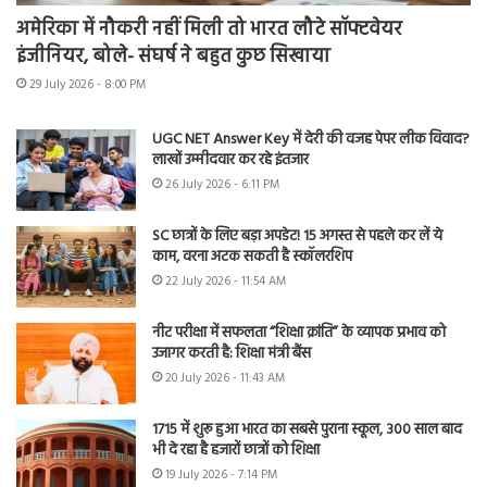
अमेरिका में नौकरी नहीं मिली तो भारत लौटे सॉफ्टवेयर
इंजीनियर, बोले- संघर्ष ने बहुत कुछ सिखाया
29 July 2026 - 8:00 PM
UGC NET Answer Key में देरी की वजह पेपर लीक विवाद?
लाखों उम्मीदवार कर रहे इंतजार
26 July 2026 - 6:11 PM
SC छात्रों के लिए बड़ा अपडेट! 15 अगस्त से पहले कर लें ये
काम, वरना अटक सकती है स्कॉलरशिप
22 July 2026 - 11:54 AM
नीट परीक्षा में सफलता “शिक्षा क्रांति” के व्यापक प्रभाव को
उजागर करती है: शिक्षा मंत्री बैंस
20 July 2026 - 11:43 AM
1715 में शुरू हुआ भारत का सबसे पुराना स्कूल, 300 साल बाद
भी दे रहा है हजारों छात्रों को शिक्षा
19 July 2026 - 7:14 PM